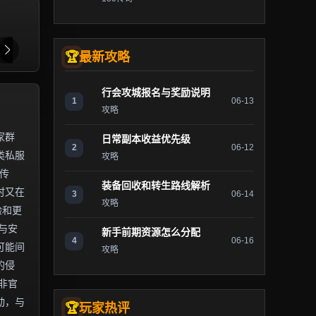
最新攻略
行会攻城报名与奖励说明
1
06-13
攻略
家群
日常副本收益优先级
2
06-12
类私服
攻略
传
装备回收和转生路线解析
时又在
3
06-14
攻略
验和更
与安
新手前期资源怎么分配
4
06-16
可能间
攻略
的侵
非官
动，与
玩家热评