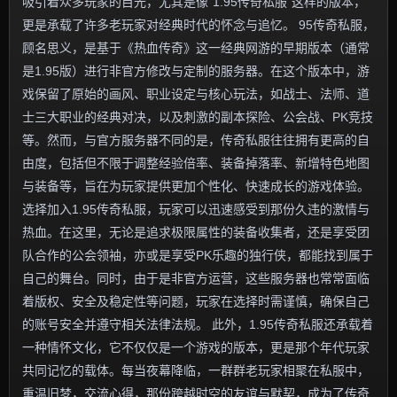
吸引着众多玩家的目光，尤其是像“1.95传奇私服”这样的版本，
更是承载了许多老玩家对经典时代的怀念与追忆。 95传奇私服，
顾名思义，是基于《热血传奇》这一经典网游的早期版本（通常
是1.95版）进行非官方修改与定制的服务器。在这个版本中，游
戏保留了原始的画风、职业设定与核心玩法，如战士、法师、道
士三大职业的经典对决，以及刺激的副本探险、公会战、PK竞技
等。然而，与官方服务器不同的是，传奇私服往往拥有更高的自
由度，包括但不限于调整经验倍率、装备掉落率、新增特色地图
与装备等，旨在为玩家提供更加个性化、快速成长的游戏体验。
选择加入1.95传奇私服，玩家可以迅速感受到那份久违的激情与
热血。在这里，无论是追求极限属性的装备收集者，还是享受团
队合作的公会领袖，亦或是享受PK乐趣的独行侠，都能找到属于
自己的舞台。同时，由于是非官方运营，这些服务器也常常面临
着版权、安全及稳定性等问题，玩家在选择时需谨慎，确保自己
的账号安全并遵守相关法律法规。 此外，1.95传奇私服还承载着
一种情怀文化，它不仅仅是一个游戏的版本，更是那个年代玩家
共同记忆的载体。每当夜幕降临，一群群老玩家相聚在私服中，
重温旧梦，交流心得，那份跨越时空的友谊与默契，成为了传奇