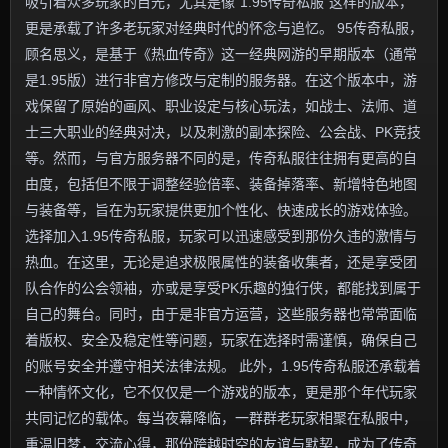
吸引着众多玩家的目光，尤其是像“1.95传奇私服”这样的版本，
更是承载了许多老玩家对经典时代的怀念与追忆。 95传奇私服，
顾名思义，是基于《热血传奇》这一经典网游的早期版本（通常
是1.95版）进行非官方修改与定制的服务器。在这个版本中，游
戏保留了原始的画风、职业设定与核心玩法，如战士、法师、道
士三大职业的经典对决，以及刺激的副本探险、公会战、PK竞技
等。然而，与官方服务器不同的是，传奇私服往往拥有更高的自
由度，包括但不限于调整经验倍率、装备掉落率、新增特色地图
与装备等，旨在为玩家提供更加个性化、快速成长的游戏体验。
选择加入1.95传奇私服，玩家可以迅速感受到那份久违的激情与
热血。在这里，无论是追求极限属性的装备收集者，还是享受团
队合作的公会领袖，亦或是享受PK乐趣的独行侠，都能找到属于
自己的舞台。同时，由于是非官方运营，这些服务器也常常面临
着版权、安全及稳定性等问题，玩家在选择时需谨慎，确保自己
的账号安全并遵守相关法律法规。 此外，1.95传奇私服还承载着
一种情怀文化，它不仅仅是一个游戏的版本，更是那个年代玩家
共同记忆的载体。每当夜幕降临，一群群老玩家相聚在私服中，
重温旧梦，交流心得，那份跨越时空的友谊与默契，成为了传奇