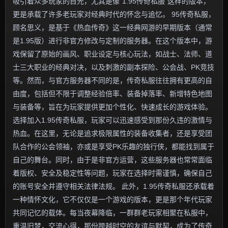
吸引着众多玩家的目光，尤其是像“1.95传奇私服”这样的版本，
更是承载了许多老玩家对经典时代的怀念与追忆。 95传奇私服，
顾名思义，是基于《热血传奇》这一经典网游的早期版本（通常
是1.95版）进行非官方修改与定制的服务器。在这个版本中，游
戏保留了原始的画风、职业设定与核心玩法，如战士、法师、道
士三大职业的经典对决，以及刺激的副本探险、公会战、PK竞技
等。然而，与官方服务器不同的是，传奇私服往往拥有更高的自
由度，包括但不限于调整经验倍率、装备掉落率、新增特色地图
与装备等，旨在为玩家提供更加个性化、快速成长的游戏体验。
选择加入1.95传奇私服，玩家可以迅速感受到那份久违的激情与
热血。在这里，无论是追求极限属性的装备收集者，还是享受团
队合作的公会领袖，亦或是享受PK乐趣的独行侠，都能找到属于
自己的舞台。同时，由于是非官方运营，这些服务器也常常面临
着版权、安全及稳定性等问题，玩家在选择时需谨慎，确保自己
的账号安全并遵守相关法律法规。 此外，1.95传奇私服还承载着
一种情怀文化，它不仅仅是一个游戏的版本，更是那个年代玩家
共同记忆的载体。每当夜幕降临，一群群老玩家相聚在私服中，
重温旧梦，交流心得，那份跨越时空的友谊与默契，成为了传奇