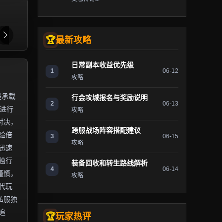
最新攻略
日常副本收益优先级
1
06-12
攻略
是承载
行会攻城报名与奖励说明
2
06-13
）进行
攻略
对决，
跨服战场阵容搭配建议
验倍
3
06-15
攻略
迅速
独行
装备回收和转生路线解析
4
06-14
谨慎，
攻略
代玩
私服独
追
玩家热评