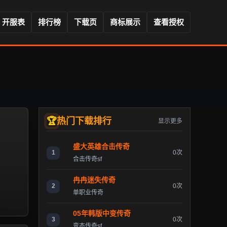
开服表
排行榜
下载页
商标展示
查看授权
热门下载排行
显示更多
盛大英雄合击传奇
1
0次
合击传奇sf
冉冉迷失传奇
2
0次
单职业传奇
05年韩版中变传奇
3
0次
变态传奇sf