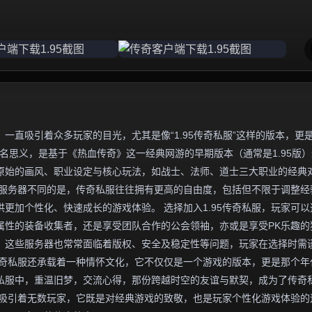
一直吸引着众多玩家的目光，尤其是像“1.95传奇私服”这样的版本，更
名思义，是基于《热血传奇》这一经典网游的早期版本（通常是1.95版
原始的画风、职业设定与核心玩法，如战士、法师、道士三大职业的经典
方服务器不同的是，传奇私服往往拥有更高的自由度，包括但不限于调整经
更加个性化、快速成长的游戏体验。 选择加入1.95传奇私服，玩家可以
属性的装备收集者，还是享受团队合作的公会领袖，亦或是享受PK乐趣的
，这些服务器也常常面临着版权、安全及稳定性等问题，玩家在选择时需
5传奇私服还承载着一种情怀文化，它不仅仅是一个游戏的版本，更是那个年
私服中，重温旧梦，交流心得，那份跨越时空的友谊与默契，成为了传奇
魅力吸引着无数玩家，它既是对经典游戏的致敬，也是玩家个性化游戏体验的