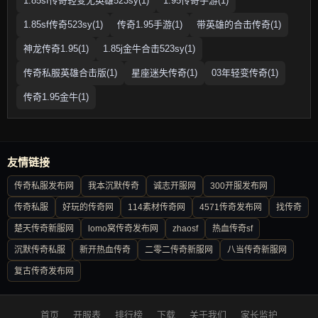
1.85sf传奇轻变无英雄523sy(1)
1.95传奇手游(1)
1.85sf传奇523sy(1)
传奇1.95手游(1)
带英雄的合击传奇(1)
神龙传奇1.95(1)
1.85j金牛合击523sy(1)
传奇私服英雄合击版(1)
星座迷失传奇(1)
03年轻变传奇(1)
传奇1.95金牛(1)
友情链接
传奇私服发布网
我本沉默传奇
诚志开服网
300开服发布网
传奇私服
好玩的传奇网
114素材传奇网
4571传奇发布网
找传奇
楚天传奇新服网
lomo窝传奇发布网
zhaosf
热血传奇sf
沉默传奇私服
新开热血传奇
二零二传奇新服网
八当传奇新服网
复古传奇发布网
首页
开服表
排行榜
下载
关于我们
家长监护