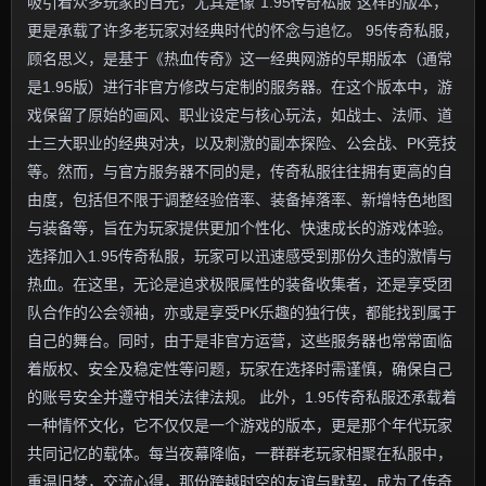
吸引着众多玩家的目光，尤其是像“1.95传奇私服”这样的版本，
更是承载了许多老玩家对经典时代的怀念与追忆。 95传奇私服，
顾名思义，是基于《热血传奇》这一经典网游的早期版本（通常
是1.95版）进行非官方修改与定制的服务器。在这个版本中，游
戏保留了原始的画风、职业设定与核心玩法，如战士、法师、道
士三大职业的经典对决，以及刺激的副本探险、公会战、PK竞技
等。然而，与官方服务器不同的是，传奇私服往往拥有更高的自
由度，包括但不限于调整经验倍率、装备掉落率、新增特色地图
与装备等，旨在为玩家提供更加个性化、快速成长的游戏体验。
选择加入1.95传奇私服，玩家可以迅速感受到那份久违的激情与
热血。在这里，无论是追求极限属性的装备收集者，还是享受团
队合作的公会领袖，亦或是享受PK乐趣的独行侠，都能找到属于
自己的舞台。同时，由于是非官方运营，这些服务器也常常面临
着版权、安全及稳定性等问题，玩家在选择时需谨慎，确保自己
的账号安全并遵守相关法律法规。 此外，1.95传奇私服还承载着
一种情怀文化，它不仅仅是一个游戏的版本，更是那个年代玩家
共同记忆的载体。每当夜幕降临，一群群老玩家相聚在私服中，
重温旧梦，交流心得，那份跨越时空的友谊与默契，成为了传奇