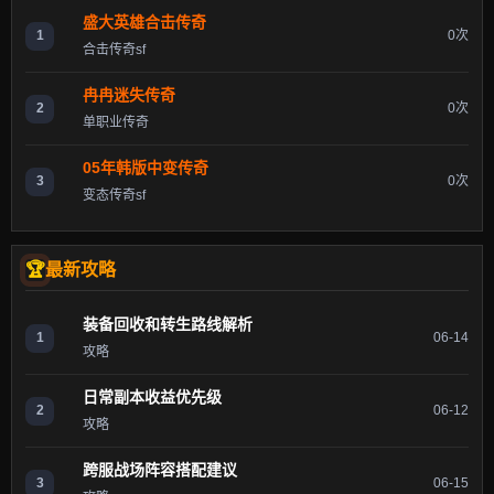
盛大英雄合击传奇
1
0次
合击传奇sf
冉冉迷失传奇
2
0次
单职业传奇
05年韩版中变传奇
3
0次
变态传奇sf
最新攻略
装备回收和转生路线解析
1
06-14
攻略
日常副本收益优先级
2
06-12
攻略
跨服战场阵容搭配建议
3
06-15