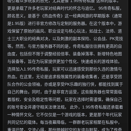
吸引着众多玩家的目光，尤其是像“1.95传奇私服”这样的版本，
更是承载了许多老玩家对经典时代的怀念与追忆。 95传奇私服，
顾名思义，是基于《热血传奇》这一经典网游的早期版本（通常
是1.95版）进行非官方修改与定制的服务器。在这个版本中，游
戏保留了原始的画风、职业设定与核心玩法，如战士、法师、道
士三大职业的经典对决，以及刺激的副本探险、公会战、PK竞技
等。然而，与官方服务器不同的是，传奇私服往往拥有更高的自
由度，包括但不限于调整经验倍率、装备掉落率、新增特色地图
与装备等，旨在为玩家提供更加个性化、快速成长的游戏体验。
选择加入1.95传奇私服，玩家可以迅速感受到那份久违的激情与
热血。在这里，无论是追求极限属性的装备收集者，还是享受团
队合作的公会领袖，亦或是享受PK乐趣的独行侠，都能找到属于
自己的舞台。同时，由于是非官方运营，这些服务器也常常面临
着版权、安全及稳定性等问题，玩家在选择时需谨慎，确保自己
的账号安全并遵守相关法律法规。 此外，1.95传奇私服还承载着
一种情怀文化，它不仅仅是一个游戏的版本，更是那个年代玩家
共同记忆的载体。每当夜幕降临，一群群老玩家相聚在私服中，
重温旧梦，交流心得，那份跨越时空的友谊与默契，成为了传奇