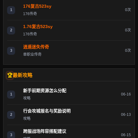
176复古523sy
1
0次
176传奇
1.76复古523sy
2
0次
176传奇
逍遥迷失传奇
3
0次
单职业传奇
最新攻略
新手前期资源怎么分配
1
06-16
攻略
行会攻城报名与奖励说明
2
06-13
攻略
跨服战场阵容搭配建议
3
06-15