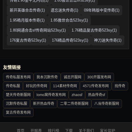
传奇1.95金牛无内功(1)
1.85傲世合击sf523sy(1)
新开英雄合击传奇(1)
遗忘迷失传奇(1)
09年韩版中变传奇(1)
1.95皓月版本传奇(1)
1.85傲世合击523sy(1)
1.80网通合击sf传奇网站523sy(1)
1.76精品复古传奇523sy(1)
176复古传奇523sy(1)
176精品传奇523sy(1)
神刀迷失传奇(1)
友情链接
传奇私服发布网
我本沉默传奇
诚志开服网
300开服发布网
传奇私服
好玩的传奇网
114素材传奇网
4571传奇发布网
找传奇
楚天传奇新服网
lomo窝传奇发布网
zhaosf
热血传奇sf
沉默传奇私服
新开热血传奇
二零二传奇新服网
八当传奇新服网
复古传奇发布网
首页
开服表
排行榜
下载
关于我们
家长监护