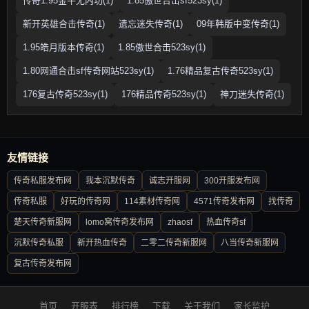
传奇1.95金牛无内功(1)
1.85傲世合击sf523sy(1)
新开英雄合击传奇(1)
遗忘迷失传奇(1)
09年韩版中变传奇(1)
1.95皓月版本传奇(1)
1.85傲世合击523sy(1)
1.80网通合击sf传奇网站523sy(1)
1.76精品复古传奇523sy(1)
176复古传奇523sy(1)
176精品传奇523sy(1)
神刀迷失传奇(1)
友情链接
传奇私服发布网
我本沉默传奇
诚志开服网
300开服发布网
传奇私服
好玩的传奇网
114素材传奇网
4571传奇发布网
找传奇
楚天传奇新服网
lomo窝传奇发布网
zhaosf
热血传奇sf
沉默传奇私服
新开热血传奇
二零二传奇新服网
八当传奇新服网
复古传奇发布网
首页
开服表
排行榜
下载
关于我们
家长监护