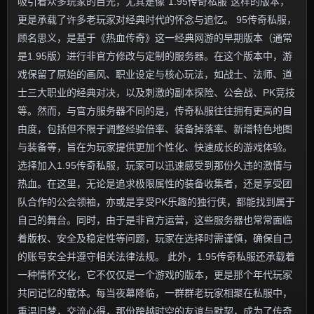
吸引着众多玩家的目光，尤其是像“1.95传奇私服”这样的版本，
更是承载了许多老玩家对经典时代的怀念与追忆。 95传奇私服，
顾名思义，是基于《热血传奇》这一经典网游的早期版本（通常
是1.95版）进行非官方修改与定制的服务器。在这个版本中，游
戏保留了原始的画风、职业设定与核心玩法，如战士、法师、道
士三大职业的经典对决，以及刺激的副本探险、公会战、PK竞技
等。然而，与官方服务器不同的是，传奇私服往往拥有更高的自
由度，包括但不限于调整经验倍率、装备掉落率、新增特色地图
与装备等，旨在为玩家提供更加个性化、快速成长的游戏体验。
选择加入1.95传奇私服，玩家可以迅速感受到那份久违的激情与
热血。在这里，无论是追求极限属性的装备收集者，还是享受团
队合作的公会领袖，亦或是享受PK乐趣的独行侠，都能找到属于
自己的舞台。同时，由于是非官方运营，这些服务器也常常面临
着版权、安全及稳定性等问题，玩家在选择时需谨慎，确保自己
的账号安全并遵守相关法律法规。 此外，1.95传奇私服还承载着
一种情怀文化，它不仅仅是一个游戏的版本，更是那个年代玩家
共同记忆的载体。每当夜幕降临，一群群老玩家相聚在私服中，
重温旧梦，交流心得，那份跨越时空的友谊与默契，成为了传奇