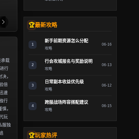
最新攻略
新手前期资源怎么分配
1
06-16
攻略
是承载
行会攻城报名与奖励说明
2
06-13
）进行
攻略
对决，
日常副本收益优先级
验倍
3
06-12
攻略
迅速
独行
跨服战场阵容搭配建议
4
06-15
谨慎，
攻略
代玩
私服独
追
玩家热评