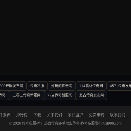
300开服发布网
传奇私服
好玩的传奇网
114素材传奇网
4571传奇发
传奇
二零二传奇新服网
八当传奇新服网
复古传奇发布网
开服表
排行榜
下载
关于我们
家长监护
免责申明
联系我们
© 2026 传奇私服-新开热血传奇sf-单职业传奇-传奇私服发布网sf999.com