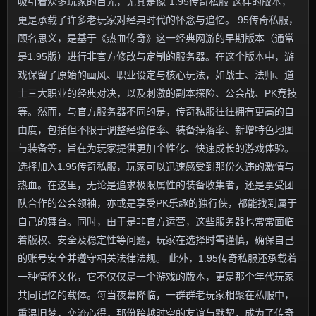
吸引着众多玩家的目光，尤其是像“1.95传奇私服”这样的版本，
更是承载了许多老玩家对经典时代的怀念与追忆。 95传奇私服，
顾名思义，是基于《热血传奇》这一经典网游的早期版本（通常
是1.95版）进行非官方修改与定制的服务器。在这个版本中，游
戏保留了原始的画风、职业设定与核心玩法，如战士、法师、道
士三大职业的经典对决，以及刺激的副本探险、公会战、PK竞技
等。然而，与官方服务器不同的是，传奇私服往往拥有更高的自
由度，包括但不限于调整经验倍率、装备掉落率、新增特色地图
与装备等，旨在为玩家提供更加个性化、快速成长的游戏体验。
选择加入1.95传奇私服，玩家可以迅速感受到那份久违的激情与
热血。在这里，无论是追求极限属性的装备收集者，还是享受团
队合作的公会领袖，亦或是享受PK乐趣的独行侠，都能找到属于
自己的舞台。同时，由于是非官方运营，这些服务器也常常面临
着版权、安全及稳定性等问题，玩家在选择时需谨慎，确保自己
的账号安全并遵守相关法律法规。 此外，1.95传奇私服还承载着
一种情怀文化，它不仅仅是一个游戏的版本，更是那个年代玩家
共同记忆的载体。每当夜幕降临，一群群老玩家相聚在私服中，
重温旧梦，交流心得，那份跨越时空的友谊与默契，成为了传奇