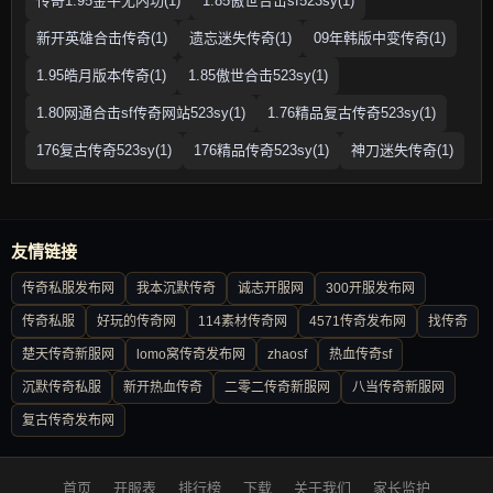
传奇1.95金牛无内功(1)
1.85傲世合击sf523sy(1)
新开英雄合击传奇(1)
遗忘迷失传奇(1)
09年韩版中变传奇(1)
1.95皓月版本传奇(1)
1.85傲世合击523sy(1)
1.80网通合击sf传奇网站523sy(1)
1.76精品复古传奇523sy(1)
176复古传奇523sy(1)
176精品传奇523sy(1)
神刀迷失传奇(1)
友情链接
传奇私服发布网
我本沉默传奇
诚志开服网
300开服发布网
传奇私服
好玩的传奇网
114素材传奇网
4571传奇发布网
找传奇
楚天传奇新服网
lomo窝传奇发布网
zhaosf
热血传奇sf
沉默传奇私服
新开热血传奇
二零二传奇新服网
八当传奇新服网
复古传奇发布网
首页
开服表
排行榜
下载
关于我们
家长监护