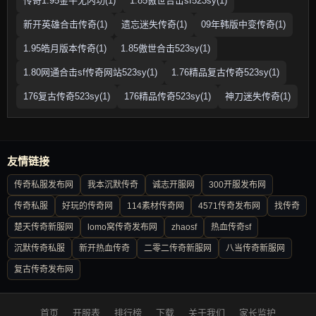
传奇1.95金牛无内功(1)
1.85傲世合击sf523sy(1)
新开英雄合击传奇(1)
遗忘迷失传奇(1)
09年韩版中变传奇(1)
1.95皓月版本传奇(1)
1.85傲世合击523sy(1)
1.80网通合击sf传奇网站523sy(1)
1.76精品复古传奇523sy(1)
176复古传奇523sy(1)
176精品传奇523sy(1)
神刀迷失传奇(1)
友情链接
传奇私服发布网
我本沉默传奇
诚志开服网
300开服发布网
传奇私服
好玩的传奇网
114素材传奇网
4571传奇发布网
找传奇
楚天传奇新服网
lomo窝传奇发布网
zhaosf
热血传奇sf
沉默传奇私服
新开热血传奇
二零二传奇新服网
八当传奇新服网
复古传奇发布网
首页
开服表
排行榜
下载
关于我们
家长监护