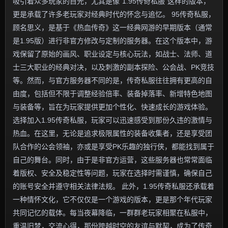
吸引着众多玩家的目光，尤其是像“1.95传奇私服”这样的版本，
更是承载了许多老玩家对经典时代的怀念与追忆。 95传奇私服，
顾名思义，是基于《热血传奇》这一经典网游的早期版本（通常
是1.95版）进行非官方修改与定制的服务器。在这个版本中，游
戏保留了原始的画风、职业设定与核心玩法，如战士、法师、道
士三大职业的经典对决，以及刺激的副本探险、公会战、PK竞技
等。然而，与官方服务器不同的是，传奇私服往往拥有更高的自
由度，包括但不限于调整经验倍率、装备掉落率、新增特色地图
与装备等，旨在为玩家提供更加个性化、快速成长的游戏体验。
选择加入1.95传奇私服，玩家可以迅速感受到那份久违的激情与
热血。在这里，无论是追求极限属性的装备收集者，还是享受团
队合作的公会领袖，亦或是享受PK乐趣的独行侠，都能找到属于
自己的舞台。同时，由于是非官方运营，这些服务器也常常面临
着版权、安全及稳定性等问题，玩家在选择时需谨慎，确保自己
的账号安全并遵守相关法律法规。 此外，1.95传奇私服还承载着
一种情怀文化，它不仅仅是一个游戏的版本，更是那个年代玩家
共同记忆的载体。每当夜幕降临，一群群老玩家相聚在私服中，
重温旧梦，交流心得，那份跨越时空的友谊与默契，成为了传奇