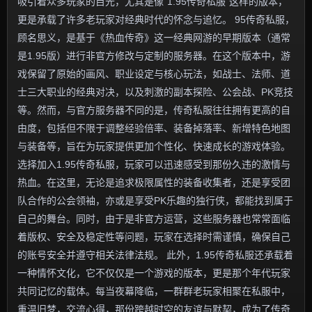
吸引着众多玩家的目光，尤其是像“1.95传奇私服”这样的版本，
更是承载了许多老玩家对经典时代的怀念与追忆。 95传奇私服，
顾名思义，是基于《热血传奇》这一经典网游的早期版本（通常
是1.95版）进行非官方修改与定制的服务器。在这个版本中，游
戏保留了原始的画风、职业设定与核心玩法，如战士、法师、道
士三大职业的经典对决，以及刺激的副本探险、公会战、PK竞技
等。然而，与官方服务器不同的是，传奇私服往往拥有更高的自
由度，包括但不限于调整经验倍率、装备掉落率、新增特色地图
与装备等，旨在为玩家提供更加个性化、快速成长的游戏体验。
选择加入1.95传奇私服，玩家可以迅速感受到那份久违的激情与
热血。在这里，无论是追求极限属性的装备收集者，还是享受团
队合作的公会领袖，亦或是享受PK乐趣的独行侠，都能找到属于
自己的舞台。同时，由于是非官方运营，这些服务器也常常面临
着版权、安全及稳定性等问题，玩家在选择时需谨慎，确保自己
的账号安全并遵守相关法律法规。 此外，1.95传奇私服还承载着
一种情怀文化，它不仅仅是一个游戏的版本，更是那个年代玩家
共同记忆的载体。每当夜幕降临，一群群老玩家相聚在私服中，
重温旧梦，交流心得，那份跨越时空的友谊与默契，成为了传奇