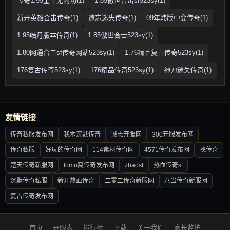
传奇1.95金牛无内功(1)
1.85傲世合击sf523sy(1)
新开英雄合击传奇(1)
遗忘迷失传奇(1)
09年韩版中变传奇(1)
1.95皓月版本传奇(1)
1.85傲世合击523sy(1)
1.80网通合击sf传奇网站523sy(1)
1.76精品复古传奇523sy(1)
176复古传奇523sy(1)
176精品传奇523sy(1)
神刀迷失传奇(1)
友情链接
传奇私服发布网
我本沉默传奇
诚志开服网
300开服发布网
传奇私服
好玩的传奇网
114素材传奇网
4571传奇发布网
找传奇
楚天传奇新服网
lomo窝传奇发布网
zhaosf
热血传奇sf
沉默传奇私服
新开热血传奇
二零二传奇新服网
八当传奇新服网
复古传奇发布网
首页
开服表
排行榜
下载
关于我们
家长监护