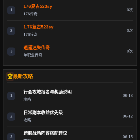
176复古523sy
1
0次
176传奇
1.76复古523sy
2
0次
176传奇
逍遥迷失传奇
3
0次
单职业传奇
最新攻略
行会攻城报名与奖励说明
1
06-13
攻略
日常副本收益优先级
2
06-12
攻略
跨服战场阵容搭配建议
3
06-15