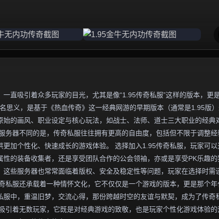
一直吸引着众多玩家的目光，尤其是像“1.95传奇私服”这样的版本，更
名思义，是基于《热血传奇》这一经典网游的早期版本（通常是1.95版
原始的画风、职业设定与核心玩法，如战士、法师、道士三大职业的经典
方服务器不同的是，传奇私服往往拥有更高的自由度，包括但不限于调整经
更加个性化、快速成长的游戏体验。 选择加入1.95传奇私服，玩家可以
属性的装备收集者，还是享受团队合作的公会领袖，亦或是享受PK乐趣的
，这些服务器也常常面临着版权、安全及稳定性等问题，玩家在选择时需
5传奇私服还承载着一种情怀文化，它不仅仅是一个游戏的版本，更是那个年
私服中，重温旧梦，交流心得，那份跨越时空的友谊与默契，成为了传奇
魅力吸引着无数玩家，它既是对经典游戏的致敬，也是玩家个性化游戏体验的