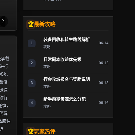
最新攻略
装备回收和转生路线解析
1
06-14
攻略
是承载
日常副本收益优先级
2
06-12
）进行
攻略
对决，
行会攻城报名与奖励说明
验倍
3
06-13
攻略
迅速
独行
新手前期资源怎么分配
4
06-16
谨慎，
攻略
代玩
私服独
追
玩家热评