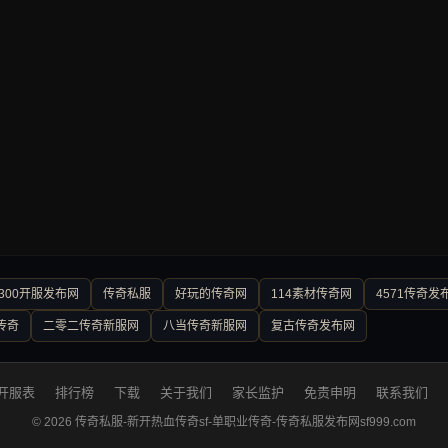
300开服发布网
传奇私服
好玩的传奇网
114素材传奇网
4571传奇发
传奇
二零二传奇新服网
八当传奇新服网
复古传奇发布网
开服表
排行榜
下载
关于我们
家长监护
免责申明
联系我们
© 2026 传奇私服-新开热血传奇sf-单职业传奇-传奇私服发布网sf999.com