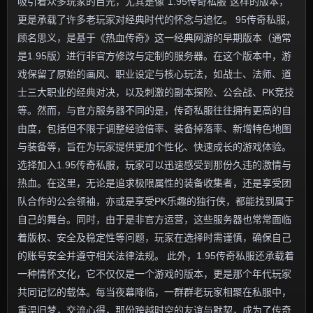
吸引着众多玩家的目光，尤其是像“1.95传奇私服”这样的版本，
更是承载了许多老玩家对经典时代的怀念与追忆。 95传奇私服，
顾名思义，是基于《热血传奇》这一经典网游的早期版本（通常
是1.95版）进行非官方修改与定制的服务器。在这个版本中，游
戏保留了原始的画风、职业设定与核心玩法，如战士、法师、道
士三大职业的经典对决，以及刺激的副本探险、公会战、PK竞技
等。然而，与官方服务器不同的是，传奇私服往往拥有更高的自
由度，包括但不限于调整经验倍率、装备掉落率、新增特色地图
与装备等，旨在为玩家提供更加个性化、快速成长的游戏体验。
选择加入1.95传奇私服，玩家可以迅速感受到那份久违的激情与
热血。在这里，无论是追求极限属性的装备收集者，还是享受团
队合作的公会领袖，亦或是享受PK乐趣的独行侠，都能找到属于
自己的舞台。同时，由于是非官方运营，这些服务器也常常面临
着版权、安全及稳定性等问题，玩家在选择时需谨慎，确保自己
的账号安全并遵守相关法律法规。 此外，1.95传奇私服还承载着
一种情怀文化，它不仅仅是一个游戏的版本，更是那个年代玩家
共同记忆的载体。每当夜幕降临，一群群老玩家相聚在私服中，
重温旧梦，交流心得，那份跨越时空的友谊与默契，成为了传奇