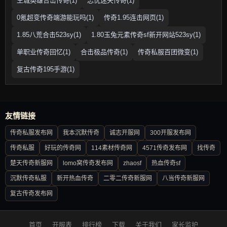
王城英雄合击传奇(1)
忘忧迷失传奇(1)
0氪超变传奇端游能玩吗(1)
传奇1.95连击网页(1)
1.85八荒合击523sy(1)
1.80玉兔元素传奇sf新开网站523sy(1)
单职业传奇回忆(1)
合击极品传奇(1)
传奇私服百团微变(1)
复古传奇195手游(1)
友情链接
传奇私服发布网
我本沉默传奇
诚志开服网
300开服发布网
传奇私服
好玩的传奇网
114素材传奇网
4571传奇发布网
找传奇
楚天传奇新服网
lomo窝传奇发布网
zhaosf
热血传奇sf
沉默传奇私服
新开热血传奇
二零二传奇新服网
八当传奇新服网
复古传奇发布网
首页
开服表
排行榜
下载
关于我们
家长监护