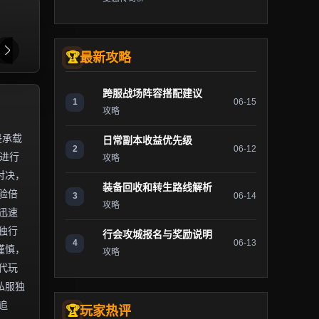
最新攻略
跨服战场阵容搭配建议
1
06-15
攻略
是承载
日常副本收益优先级
2
06-12
）进行
攻略
对决，
装备回收和转生路线解析
验倍
3
06-14
攻略
迅速
独行
行会攻城报名与奖励说明
4
06-13
谨慎，
攻略
代玩
私服独
追
玩家热评