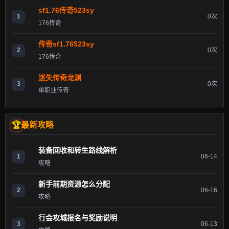
sf1.76传奇523sy
1
0次
176传奇
传奇sf1.76523sy
2
0次
176传奇
迷失传奇龙渊
3
0次
单职业传奇
最新攻略
装备回收和转生路线解析
1
06-14
攻略
新手前期资源怎么分配
2
06-16
攻略
行会攻城报名与奖励说明
3
06-13