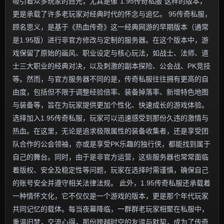
吸引着众多玩家的目光，尤其是像“1.95传奇私服”这样的版本，
更是承载了许多老玩家对经典时代的怀念与追忆。 95传奇私服，
顾名思义，是基于《热血传奇》这一经典网游的早期版本（通常
是1.95版）进行非官方修改与定制的服务器。在这个版本中，游
戏保留了原始的画风、职业设定与核心玩法，如战士、法师、道
士三大职业的经典对决，以及刺激的副本探险、公会战、PK竞技
等。然而，与官方服务器不同的是，传奇私服往往拥有更高的自
由度，包括但不限于调整经验倍率、装备掉落率、新增特色地图
与装备等，旨在为玩家提供更加个性化、快速成长的游戏体验。
选择加入1.95传奇私服，玩家可以迅速感受到那份久违的激情与
热血。在这里，无论是追求极限属性的装备收集者，还是享受团
队合作的公会领袖，亦或是享受PK乐趣的独行侠，都能找到属于
自己的舞台。同时，由于是非官方运营，这些服务器也常常面临
着版权、安全及稳定性等问题，玩家在选择时需谨慎，确保自己
的账号安全并遵守相关法律法规。 此外，1.95传奇私服还承载着
一种情怀文化，它不仅仅是一个游戏的版本，更是那个年代玩家
共同记忆的载体。每当夜幕降临，一群群老玩家相聚在私服中，
重温旧梦，交流心得，那份跨越时空的友谊与默契，成为了传奇