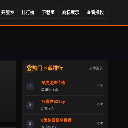
开服表
排行榜
下载页
商标展示
查看授权
热门下载排行
显示更多
龙虎迷失传奇
1
0次
单职业传奇
76复古523sy
2
0次
176传奇
0氪传奇超变直播
3
0次
变态传奇sf