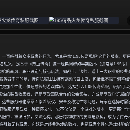
一直吸引着众多玩家的目光，尤其是像“1.95传奇私服”这样的版本，更
名思义，是基于《热血传奇》这一经典网游的早期版本（通常是1.95版
原始的画风、职业设定与核心玩法，如战士、法师、道士三大职业的经典
方服务器不同的是，传奇私服往往拥有更高的自由度，包括但不限于调整经
更加个性化、快速成长的游戏体验。 选择加入1.95传奇私服，玩家可以
属性的装备收集者，还是享受团队合作的公会领袖，亦或是享受PK乐趣的
，这些服务器也常常面临着版权、安全及稳定性等问题，玩家在选择时需
5传奇私服还承载着一种情怀文化，它不仅仅是一个游戏的版本，更是那个年
私服中，重温旧梦，交流心得，那份跨越时空的友谊与默契，成为了传奇
魅力吸引着无数玩家，它既是对经典游戏的致敬，也是玩家个性化游戏体验的