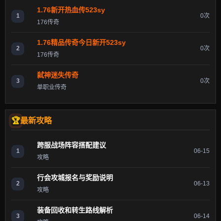
1.76新开热血传523sy
1
0次
176传奇
1.76精品传奇今日新开523sy
2
0次
176传奇
弑神迷失传奇
3
0次
单职业传奇
最新攻略
跨服战场阵容搭配建议
1
06-15
攻略
行会攻城报名与奖励说明
2
06-13
攻略
装备回收和转生路线解析
3
06-14