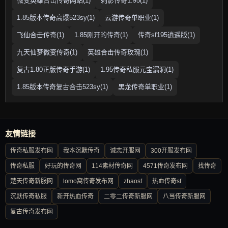
微变英雄合击传奇网站(1)
刺影传奇1.95(1)
1.85版本传奇高爆523sy(1)
云游传奇单职业(1)
飞仙合击传奇(1)
1.85刚开的传奇(1)
传奇sf195逍遥版(1)
九天仙梦微变传奇(1)
英雄合击传奇玫瑰(1)
复古1.80正版传奇手游(1)
1.95传奇私服元宝漏洞(1)
1.85版本传奇复古合击523sy(1)
黑龙传奇单职业(1)
友情链接
传奇私服发布网
我本沉默传奇
诚志开服网
300开服发布网
传奇私服
好玩的传奇网
114素材传奇网
4571传奇发布网
找传奇
楚天传奇新服网
lomo窝传奇发布网
zhaosf
热血传奇sf
沉默传奇私服
新开热血传奇
二零二传奇新服网
八当传奇新服网
复古传奇发布网