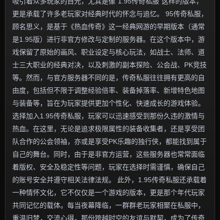
吸引着众多玩家的目光，尤其是像“1.95传奇私服”这样的版本，
更是承载了许多老玩家对经典时代的怀念与追忆。 95传奇私服，
顾名思义，是基于《热血传奇》这一经典网游的早期版本（通常
是1.95版）进行非官方修改与定制的服务器。在这个版本中，游
戏保留了原始的画风、职业设定与核心玩法，如战士、法师、道
士三大职业的经典对决，以及刺激的副本探险、公会战、PK竞技
等。然而，与官方服务器不同的是，传奇私服往往拥有更高的自
由度，包括但不限于调整经验倍率、装备掉落率、新增特色地图
与装备等，旨在为玩家提供更加个性化、快速成长的游戏体验。
选择加入1.95传奇私服，玩家可以迅速感受到那份久违的激情与
热血。在这里，无论是追求极限属性的装备收集者，还是享受团
队合作的公会领袖，亦或是享受PK乐趣的独行侠，都能找到属于
自己的舞台。同时，由于是非官方运营，这些服务器也常常面临
着版权、安全及稳定性等问题，玩家在选择时需谨慎，确保自己
的账号安全并遵守相关法律法规。 此外，1.95传奇私服还承载着
一种情怀文化，它不仅仅是一个游戏的版本，更是那个年代玩家
共同记忆的载体。每当夜幕降临，一群群老玩家相聚在私服中，
重温旧梦，交流心得，那份跨越时空的友谊与默契，成为了传奇