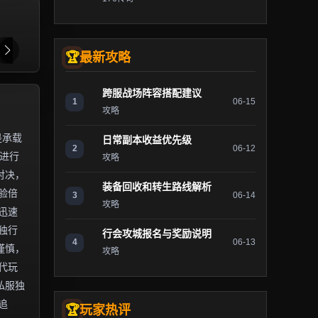
最新攻略
跨服战场阵容搭配建议
1
06-15
攻略
是承载
日常副本收益优先级
2
06-12
）进行
攻略
对决，
装备回收和转生路线解析
验倍
3
06-14
攻略
迅速
独行
行会攻城报名与奖励说明
4
06-13
谨慎，
攻略
代玩
私服独
追
玩家热评