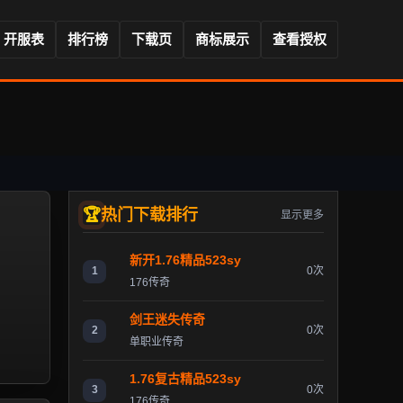
开服表
排行榜
下载页
商标展示
查看授权
热门下载排行
显示更多
新开1.76精品523sy
1
0次
176传奇
剑王迷失传奇
2
0次
单职业传奇
1.76复古精品523sy
3
0次
176传奇