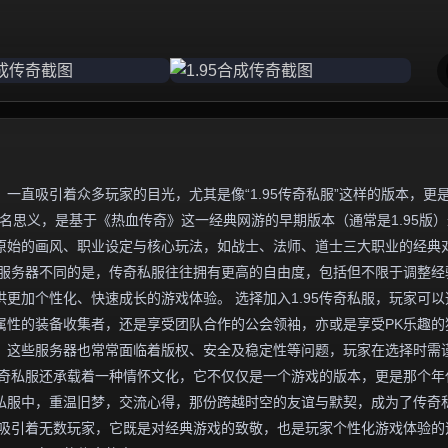
一直吸引着众多玩家的目光，尤其是像“1.95传奇私服”这样的版本，更
名思义，是基于《热血传奇》这一经典网游的早期版本（通常是1.95版
原始的画风、职业设定与核心玩法，如战士、法师、道士三大职业的经典
方服务器不同的是，传奇私服往往拥有更高的自由度，包括但不限于调整经
更加个性化、快速成长的游戏体验。 选择加入1.95传奇私服，玩家可以
属性的装备收集者，还是享受团队合作的公会领袖，亦或是享受PK乐趣的
，这些服务器也常常面临着版权、安全及稳定性等问题，玩家在选择时需
5传奇私服还承载着一种情怀文化，它不仅仅是一个游戏的版本，更是那个年
私服中，重温旧梦，交流心得，那份跨越时空的友谊与默契，成为了传奇
魅力吸引着无数玩家，它既是对经典游戏的致敬，也是玩家个性化游戏体验的