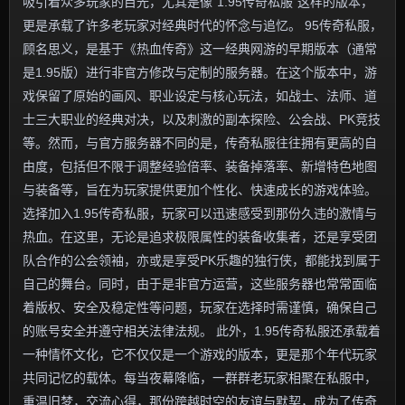
吸引着众多玩家的目光，尤其是像“1.95传奇私服”这样的版本，
更是承载了许多老玩家对经典时代的怀念与追忆。 95传奇私服，
顾名思义，是基于《热血传奇》这一经典网游的早期版本（通常
是1.95版）进行非官方修改与定制的服务器。在这个版本中，游
戏保留了原始的画风、职业设定与核心玩法，如战士、法师、道
士三大职业的经典对决，以及刺激的副本探险、公会战、PK竞技
等。然而，与官方服务器不同的是，传奇私服往往拥有更高的自
由度，包括但不限于调整经验倍率、装备掉落率、新增特色地图
与装备等，旨在为玩家提供更加个性化、快速成长的游戏体验。
选择加入1.95传奇私服，玩家可以迅速感受到那份久违的激情与
热血。在这里，无论是追求极限属性的装备收集者，还是享受团
队合作的公会领袖，亦或是享受PK乐趣的独行侠，都能找到属于
自己的舞台。同时，由于是非官方运营，这些服务器也常常面临
着版权、安全及稳定性等问题，玩家在选择时需谨慎，确保自己
的账号安全并遵守相关法律法规。 此外，1.95传奇私服还承载着
一种情怀文化，它不仅仅是一个游戏的版本，更是那个年代玩家
共同记忆的载体。每当夜幕降临，一群群老玩家相聚在私服中，
重温旧梦，交流心得，那份跨越时空的友谊与默契，成为了传奇