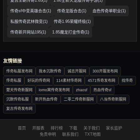
复古王朝传奇1.85(1)
1.80全新火龙版传奇手游(1)
传奇sf中变英雄合击(1)
传奇龙版合击(1)
血色传奇单职业(1)
私服传奇武林微变(1)
传奇1.95荣耀终极(1)
传奇新开网站195(1)
1.85魔龙打金传奇(1)
友情链接
传奇私服发布网
我本沉默传奇
诚志开服网
300开服发布网
传奇私服
好玩的传奇网
114素材传奇网
4571传奇发布网
找传奇
楚天传奇新服网
lomo窝传奇发布网
zhaosf
热血传奇sf
沉默传奇私服
新开热血传奇
二零二传奇新服网
八当传奇新服网
复古传奇发布网
首页
开服表
排行榜
下载
关于我们
家长监护
免责申明
联系我们
TXT地图