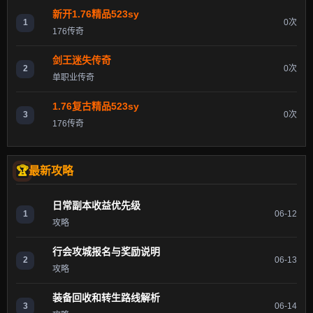
新开1.76精品523sy
1
0次
176传奇
剑王迷失传奇
2
0次
单职业传奇
1.76复古精品523sy
3
0次
176传奇
最新攻略
日常副本收益优先级
1
06-12
攻略
行会攻城报名与奖励说明
2
06-13
攻略
装备回收和转生路线解析
3
06-14