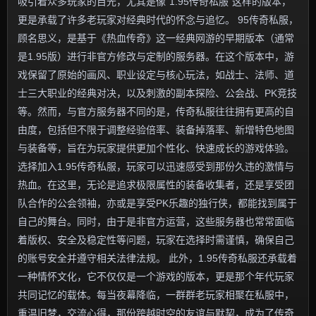
吸引着众多玩家的目光，尤其是像“1.95传奇私服”这样的版本，
更是承载了许多老玩家对经典时代的怀念与追忆。 95传奇私服，
顾名思义，是基于《热血传奇》这一经典网游的早期版本（通常
是1.95版）进行非官方修改与定制的服务器。在这个版本中，游
戏保留了原始的画风、职业设定与核心玩法，如战士、法师、道
士三大职业的经典对决，以及刺激的副本探险、公会战、PK竞技
等。然而，与官方服务器不同的是，传奇私服往往拥有更高的自
由度，包括但不限于调整经验倍率、装备掉落率、新增特色地图
与装备等，旨在为玩家提供更加个性化、快速成长的游戏体验。
选择加入1.95传奇私服，玩家可以迅速感受到那份久违的激情与
热血。在这里，无论是追求极限属性的装备收集者，还是享受团
队合作的公会领袖，亦或是享受PK乐趣的独行侠，都能找到属于
自己的舞台。同时，由于是非官方运营，这些服务器也常常面临
着版权、安全及稳定性等问题，玩家在选择时需谨慎，确保自己
的账号安全并遵守相关法律法规。 此外，1.95传奇私服还承载着
一种情怀文化，它不仅仅是一个游戏的版本，更是那个年代玩家
共同记忆的载体。每当夜幕降临，一群群老玩家相聚在私服中，
重温旧梦，交流心得，那份跨越时空的友谊与默契，成为了传奇