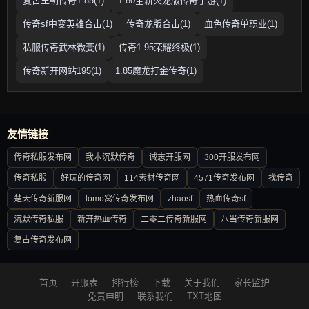
复古王朝传奇1.85(1)
1.80全新火龙版传奇手游(1)
传奇sf中变英雄合击(1)
传奇龙版合击(1)
血色传奇单职业(1)
私服传奇武林微变(1)
传奇1.95荣耀终极(1)
传奇新开网站195(1)
1.85魔龙打金传奇(1)
友情链接
传奇私服发布网
我本沉默传奇
诚志开服网
300开服发布网
传奇私服
好玩的传奇网
114素材传奇网
4571传奇发布网
找传奇
楚天传奇新服网
lomo窝传奇发布网
zhaosf
热血传奇sf
沉默传奇私服
新开热血传奇
二零二传奇新服网
八当传奇新服网
复古传奇发布网
首页
开服表
排行榜
下载
关于我们
家长监护
免责申明
联系我们
TXT地图