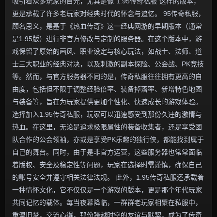
吸引着众多玩家的目光，尤其是像“1.95传奇私服”这样的版本，
更是承载了许多老玩家对经典时代的怀念与追忆。 95传奇私服，
顾名思义，是基于《热血传奇》这一经典网游的早期版本（通常
是1.95版）进行非官方修改与定制的服务器。在这个版本中，游
戏保留了原始的画风、职业设定与核心玩法，如战士、法师、道
士三大职业的经典对决，以及刺激的副本探险、公会战、PK竞技
等。然而，与官方服务器不同的是，传奇私服往往拥有更高的自
由度，包括但不限于调整经验倍率、装备掉落率、新增特色地图
与装备等，旨在为玩家提供更加个性化、快速成长的游戏体验。
选择加入1.95传奇私服，玩家可以迅速感受到那份久违的激情与
热血。在这里，无论是追求极限属性的装备收集者，还是享受团
队合作的公会领袖，亦或是享受PK乐趣的独行侠，都能找到属于
自己的舞台。同时，由于是非官方运营，这些服务器也常常面临
着版权、安全及稳定性等问题，玩家在选择时需谨慎，确保自己
的账号安全并遵守相关法律法规。 此外，1.95传奇私服还承载着
一种情怀文化，它不仅仅是一个游戏的版本，更是那个年代玩家
共同记忆的载体。每当夜幕降临，一群群老玩家相聚在私服中，
重温旧梦，交流心得，那份跨越时空的友谊与默契，成为了传奇