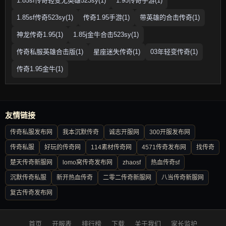
1.85sf传奇轻变无英雄523sy(1)
1.95传奇手游(1)
1.85sf传奇523sy(1)
传奇1.95手游(1)
带英雄的合击传奇(1)
神龙传奇1.95(1)
1.85j金牛合击523sy(1)
传奇私服英雄合击版(1)
星座迷失传奇(1)
03年轻变传奇(1)
传奇1.95金牛(1)
友情链接
传奇私服发布网
我本沉默传奇
诚志开服网
300开服发布网
传奇私服
好玩的传奇网
114素材传奇网
4571传奇发布网
找传奇
楚天传奇新服网
lomo窝传奇发布网
zhaosf
热血传奇sf
沉默传奇私服
新开热血传奇
二零二传奇新服网
八当传奇新服网
复古传奇发布网
首页
开服表
排行榜
下载
关于我们
家长监护