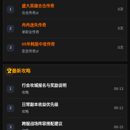
盛大英雄合击传奇
1
0次
合击传奇sf
冉冉迷失传奇
2
0次
单职业传奇
05年韩版中变传奇
3
0次
变态传奇sf
最新攻略
行会攻城报名与奖励说明
1
06-13
攻略
日常副本收益优先级
2
06-12
攻略
跨服战场阵容搭配建议
3
06-15