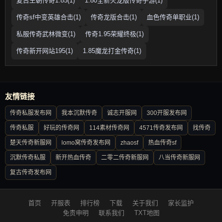
复古王朝传奇1.85(1)
1.80全新火龙版传奇手游(1)
传奇sf中变英雄合击(1)
传奇龙版合击(1)
血色传奇单职业(1)
私服传奇武林微变(1)
传奇1.95荣耀终极(1)
传奇新开网站195(1)
1.85魔龙打金传奇(1)
友情链接
传奇私服发布网
我本沉默传奇
诚志开服网
300开服发布网
传奇私服
好玩的传奇网
114素材传奇网
4571传奇发布网
找传奇
楚天传奇新服网
lomo窝传奇发布网
zhaosf
热血传奇sf
沉默传奇私服
新开热血传奇
二零二传奇新服网
八当传奇新服网
复古传奇发布网
首页
开服表
排行榜
下载
关于我们
家长监护
免责申明
联系我们
TXT地图