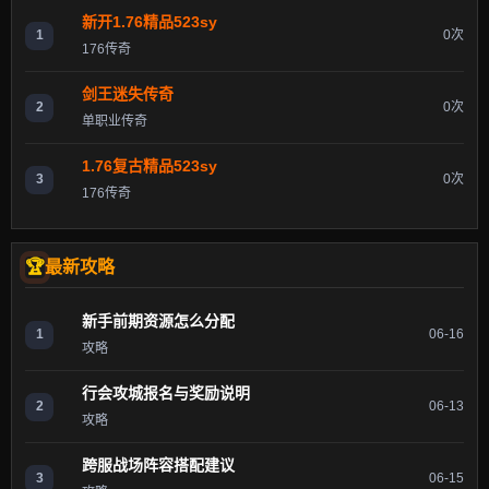
新开1.76精品523sy
1
0次
176传奇
剑王迷失传奇
2
0次
单职业传奇
1.76复古精品523sy
3
0次
176传奇
最新攻略
新手前期资源怎么分配
1
06-16
攻略
行会攻城报名与奖励说明
2
06-13
攻略
跨服战场阵容搭配建议
3
06-15