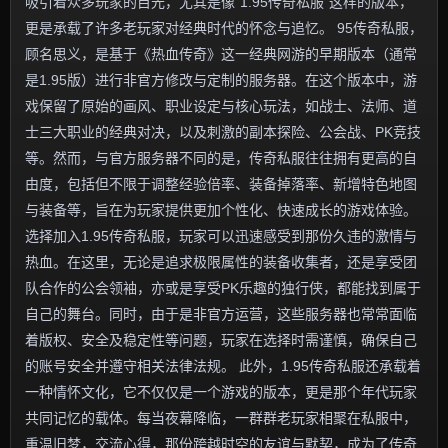
吸引着众多玩家的目光，尤其是像“1.95传奇私服”这样的版本，
更是承载了许多老玩家对经典时代的怀念与追忆。 95传奇私服，
顾名思义，是基于《热血传奇》这一经典网游的早期版本（通常
是1.95版）进行非官方修改与定制的服务器。在这个版本中，游
戏保留了原始的画风、职业设定与核心玩法，如战士、法师、道
士三大职业的经典对决，以及刺激的副本探险、公会战、PK竞技
等。然而，与官方服务器不同的是，传奇私服往往拥有更高的自
由度，包括但不限于调整经验倍率、装备掉落率、新增特色地图
与装备等，旨在为玩家提供更加个性化、快速成长的游戏体验。
选择加入1.95传奇私服，玩家可以迅速感受到那份久违的激情与
热血。在这里，无论是追求极限属性的装备收集者，还是享受团
队合作的公会领袖，亦或是享受PK乐趣的独行侠，都能找到属于
自己的舞台。同时，由于是非官方运营，这些服务器也常常面临
着版权、安全及稳定性等问题，玩家在选择时需谨慎，确保自己
的账号安全并遵守相关法律法规。 此外，1.95传奇私服还承载着
一种情怀文化，它不仅仅是一个游戏的版本，更是那个年代玩家
共同记忆的载体。每当夜幕降临，一群群老玩家相聚在私服中，
重温旧梦，交流心得，那份跨越时空的友谊与默契，成为了传奇