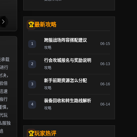
最新攻略
跨服战场阵容搭配建议
1
06-15
攻略
是承载
行会攻城报名与奖励说明
2
06-13
）进行
攻略
对决，
新手前期资源怎么分配
验倍
3
06-16
攻略
迅速
独行
装备回收和转生路线解析
4
06-14
谨慎，
攻略
代玩
私服独
追
玩家热评