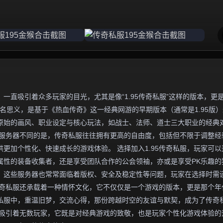
一直吸引着众多玩家的目光，尤其是像“1.95传奇私服”这样的版本，更
名思义，是基于《热血传奇》这一经典网游的早期版本（通常是1.95版
原始的画风、职业设定与核心玩法，如战士、法师、道士三大职业的经典
方服务器不同的是，传奇私服往往拥有更高的自由度，包括但不限于调整经
更加个性化、快速成长的游戏体验。 选择加入1.95传奇私服，玩家可以
属性的装备收集者，还是享受团队合作的公会领袖，亦或是享受PK乐趣的
，这些服务器也常常面临着版权、安全及稳定性等问题，玩家在选择时需
5传奇私服还承载着一种情怀文化，它不仅仅是一个游戏的版本，更是那个年
私服中，重温旧梦，交流心得，那份跨越时空的友谊与默契，成为了传奇
魅力吸引着无数玩家，它既是对经典游戏的致敬，也是玩家个性化游戏体验的