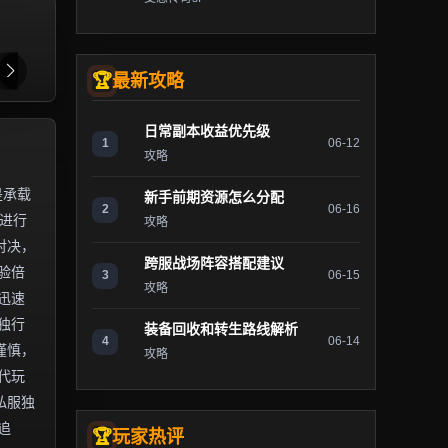
最新攻略
日常副本收益优先级
1
06-12
攻略
是承载
新手前期资源怎么分配
2
06-16
）进行
攻略
对决，
跨服战场阵容搭配建议
验倍
3
06-15
攻略
迅速
独行
装备回收和转生路线解析
4
06-14
谨慎，
攻略
代玩
私服独
追
玩家热评