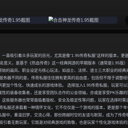
一直吸引着众多玩家的目光，尤其是像“1.95传奇私服”这样的版本，更
名思义，是基于《热血传奇》这一经典网游的早期版本（通常是1.95版
原始的画风、职业设定与核心玩法，如战士、法师、道士三大职业的经典
方服务器不同的是，传奇私服往往拥有更高的自由度，包括但不限于调整经
更加个性化、快速成长的游戏体验。 选择加入1.95传奇私服，玩家可以
属性的装备收集者，还是享受团队合作的公会领袖，亦或是享受PK乐趣的
，这些服务器也常常面临着版权、安全及稳定性等问题，玩家在选择时需
5传奇私服还承载着一种情怀文化，它不仅仅是一个游戏的版本，更是那个年
私服中，重温旧梦，交流心得，那份跨越时空的友谊与默契，成为了传奇
魅力吸引着无数玩家，它既是对经典游戏的致敬，也是玩家个性化游戏体验的