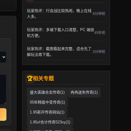
玩家热评：行会战比较热闹，晚上在线
8分钟前
人多。
玩家热评：多端下载入口清楚，PC 端挂
45秒前
机方便。
玩家热评：截图看起来完整，适合先了
3分钟前
解玩法再下载。
相关专题
盛大英雄合击传奇(1)
冉冉迷失传奇(1)
05年韩版中变传奇(1)
1.95新开传奇网站(1)
1.85sf合计传奇523sy(1)