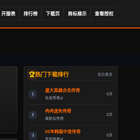
开服表
排行榜
下载页
商标展示
查看授权
热门下载排行
显示更多
盛大英雄合击传奇
1
0次
合击传奇sf
冉冉迷失传奇
2
0次
单职业传奇
05年韩版中变传奇
3
0次
变态传奇sf