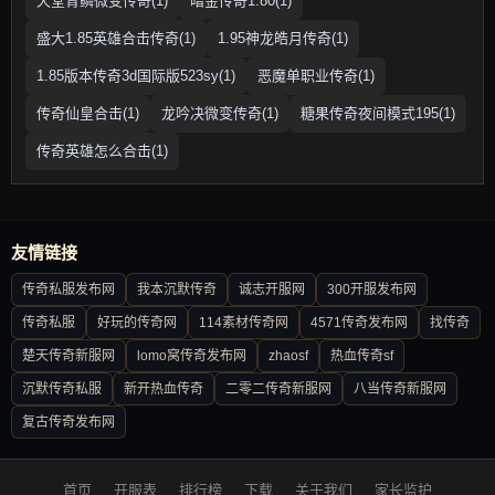
天堂青鳞微变传奇(1)
暗金传奇1.80(1)
盛大1.85英雄合击传奇(1)
1.95神龙皓月传奇(1)
1.85版本传奇3d国际版523sy(1)
恶魔单职业传奇(1)
传奇仙皇合击(1)
龙吟决微变传奇(1)
糖果传奇夜间模式195(1)
传奇英雄怎么合击(1)
友情链接
传奇私服发布网
我本沉默传奇
诚志开服网
300开服发布网
传奇私服
好玩的传奇网
114素材传奇网
4571传奇发布网
找传奇
楚天传奇新服网
lomo窝传奇发布网
zhaosf
热血传奇sf
沉默传奇私服
新开热血传奇
二零二传奇新服网
八当传奇新服网
复古传奇发布网
首页
开服表
排行榜
下载
关于我们
家长监护