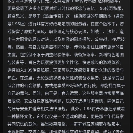
吸引着众多玩家的目光，尤其是像“1.95传奇私服”这样的版本，
更是承载了许多老玩家对经典时代的怀念与追忆。 95传奇私服，
顾名思义，是基于《热血传奇》这一经典网游的早期版本（通常
是1.95版）进行非官方修改与定制的服务器。在这个版本中，游
戏保留了原始的画风、职业设定与核心玩法，如战士、法师、道
士三大职业的经典对决，以及刺激的副本探险、公会战、PK竞技
等。然而，与官方服务器不同的是，传奇私服往往拥有更高的自
由度，包括但不限于调整经验倍率、装备掉落率、新增特色地图
与装备等，旨在为玩家提供更加个性化、快速成长的游戏体验。
选择加入1.95传奇私服，玩家可以迅速感受到那份久违的激情与
热血。在这里，无论是追求极限属性的装备收集者，还是享受团
队合作的公会领袖，亦或是享受PK乐趣的独行侠，都能找到属于
自己的舞台。同时，由于是非官方运营，这些服务器也常常面临
着版权、安全及稳定性等问题，玩家在选择时需谨慎，确保自己
的账号安全并遵守相关法律法规。 此外，1.95传奇私服还承载着
一种情怀文化，它不仅仅是一个游戏的版本，更是那个年代玩家
共同记忆的载体。每当夜幕降临，一群群老玩家相聚在私服中，
重温旧梦，交流心得，那份跨越时空的友谊与默契，成为了传奇