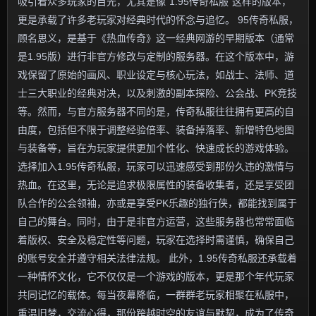
吸引着众多玩家的目光，尤其是像“1.95传奇私服”这样的版本，
更是承载了许多老玩家对经典时代的怀念与追忆。 95传奇私服，
顾名思义，是基于《热血传奇》这一经典网游的早期版本（通常
是1.95版）进行非官方修改与定制的服务器。在这个版本中，游
戏保留了原始的画风、职业设定与核心玩法，如战士、法师、道
士三大职业的经典对决，以及刺激的副本探险、公会战、PK竞技
等。然而，与官方服务器不同的是，传奇私服往往拥有更高的自
由度，包括但不限于调整经验倍率、装备掉落率、新增特色地图
与装备等，旨在为玩家提供更加个性化、快速成长的游戏体验。
选择加入1.95传奇私服，玩家可以迅速感受到那份久违的激情与
热血。在这里，无论是追求极限属性的装备收集者，还是享受团
队合作的公会领袖，亦或是享受PK乐趣的独行侠，都能找到属于
自己的舞台。同时，由于是非官方运营，这些服务器也常常面临
着版权、安全及稳定性等问题，玩家在选择时需谨慎，确保自己
的账号安全并遵守相关法律法规。 此外，1.95传奇私服还承载着
一种情怀文化，它不仅仅是一个游戏的版本，更是那个年代玩家
共同记忆的载体。每当夜幕降临，一群群老玩家相聚在私服中，
重温旧梦，交流心得，那份跨越时空的友谊与默契，成为了传奇