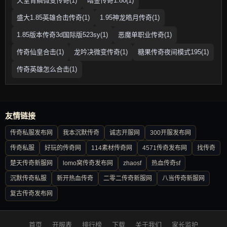
天堂青鳞微变传奇(1)
暗金传奇1.80(1)
盛大1.85英雄合击传奇(1)
1.95神龙皓月传奇(1)
1.85版本传奇3d国际版523sy(1)
恶魔单职业传奇(1)
传奇仙皇合击(1)
龙吟决微变传奇(1)
糖果传奇夜间模式195(1)
传奇英雄怎么合击(1)
友情链接
传奇私服发布网
我本沉默传奇
诚志开服网
300开服发布网
传奇私服
好玩的传奇网
114素材传奇网
4571传奇发布网
找传奇
楚天传奇新服网
lomo窝传奇发布网
zhaosf
热血传奇sf
沉默传奇私服
新开热血传奇
二零二传奇新服网
八当传奇新服网
复古传奇发布网
首页
开服表
排行榜
下载
关于我们
家长监护