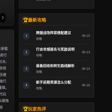
最新攻略
跨服战场阵容搭配建议
1
06-15
攻略
是承载
行会攻城报名与奖励说明
2
06-13
）进行
攻略
对决，
装备回收和转生路线解析
验倍
3
06-14
攻略
迅速
独行
新手前期资源怎么分配
4
06-16
谨慎，
攻略
代玩
私服独
追
玩家热评