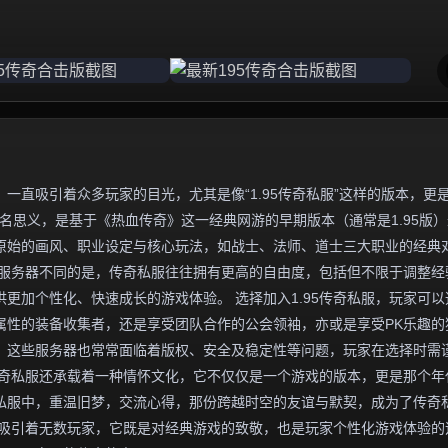
一直吸引着众多玩家的目光，尤其是像“1.95传奇私服”这样的版本，更
名思义，是基于《热血传奇》这一经典网游的早期版本（通常是1.95版
原始的画风、职业设定与核心玩法，如战士、法师、道士三大职业的经典
方服务器不同的是，传奇私服往往拥有更高的自由度，包括但不限于调整经
更加个性化、快速成长的游戏体验。 选择加入1.95传奇私服，玩家可以
属性的装备收集者，还是享受团队合作的公会领袖，亦或是享受PK乐趣的
，这些服务器也常常面临着版权、安全及稳定性等问题，玩家在选择时需
5传奇私服还承载着一种情怀文化，它不仅仅是一个游戏的版本，更是那个年
私服中，重温旧梦，交流心得，那份跨越时空的友谊与默契，成为了传奇
魅力吸引着无数玩家，它既是对经典游戏的致敬，也是玩家个性化游戏体验的