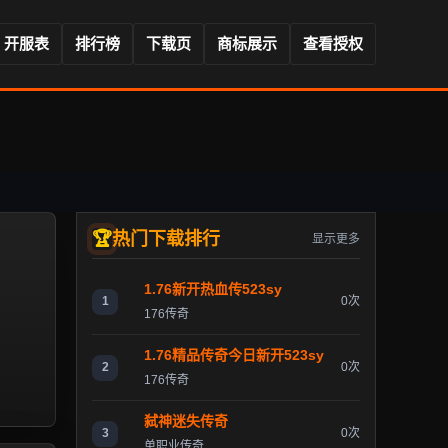
开服表
排行榜
下载页
商标展示
查看授权
热门下载排行
显示更多
1.76新开热血传523sy
1
0次
176传奇
1.76精品传奇今日新开523sy
2
0次
176传奇
弑神迷失传奇
3
0次
单职业传奇