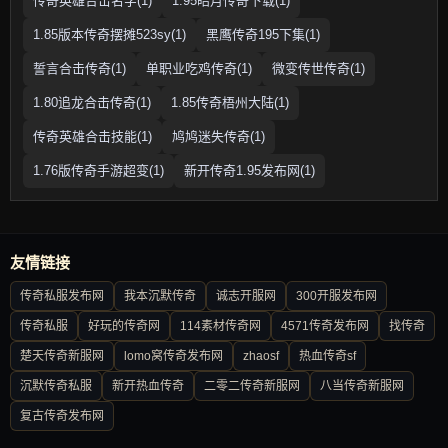
传奇英雄合击名字(1)
1.95皓月传奇下载(1)
1.85版本传奇摆摊523sy(1)
黑鹰传奇195下集(1)
誓言合击传奇(1)
单职业吃鸡传奇(1)
微变传世传奇(1)
1.80追龙合击传奇(1)
1.85传奇梧州大陆(1)
传奇英雄合击技能(1)
鸠鸠迷失传奇(1)
1.76版传奇手游超变(1)
新开传奇1.95发布网(1)
友情链接
传奇私服发布网
我本沉默传奇
诚志开服网
300开服发布网
传奇私服
好玩的传奇网
114素材传奇网
4571传奇发布网
找传奇
楚天传奇新服网
lomo窝传奇发布网
zhaosf
热血传奇sf
沉默传奇私服
新开热血传奇
二零二传奇新服网
八当传奇新服网
复古传奇发布网