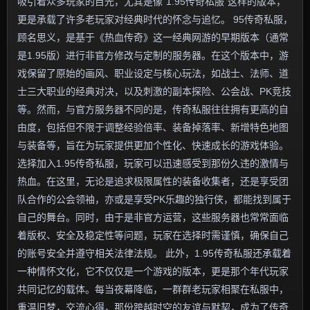
吸引着众多玩家的目光，尤其是像“1.95传奇私服”这样的版本，
更是承载了许多老玩家对经典时代的怀念与追忆。 95传奇私服，
顾名思义，是基于《热血传奇》这一经典网游的早期版本（通常
是1.95版）进行非官方修改与定制的服务器。在这个版本中，游
戏保留了原始的画风、职业设定与核心玩法，如战士、法师、道
士三大职业的经典对决，以及刺激的副本探险、公会战、PK竞技
等。然而，与官方服务器不同的是，传奇私服往往拥有更高的自
由度，包括但不限于调整经验倍率、装备掉落率、新增特色地图
与装备等，旨在为玩家提供更加个性化、快速成长的游戏体验。
选择加入1.95传奇私服，玩家可以迅速感受到那份久违的激情与
热血。在这里，无论是追求极限属性的装备收集者，还是享受团
队合作的公会领袖，亦或是享受PK乐趣的独行侠，都能找到属于
自己的舞台。同时，由于是非官方运营，这些服务器也常常面临
着版权、安全及稳定性等问题，玩家在选择时需谨慎，确保自己
的账号安全并遵守相关法律法规。 此外，1.95传奇私服还承载着
一种情怀文化，它不仅仅是一个游戏的版本，更是那个年代玩家
共同记忆的载体。每当夜幕降临，一群群老玩家相聚在私服中，
重温旧梦，交流心得，那份跨越时空的友谊与默契，成为了传奇