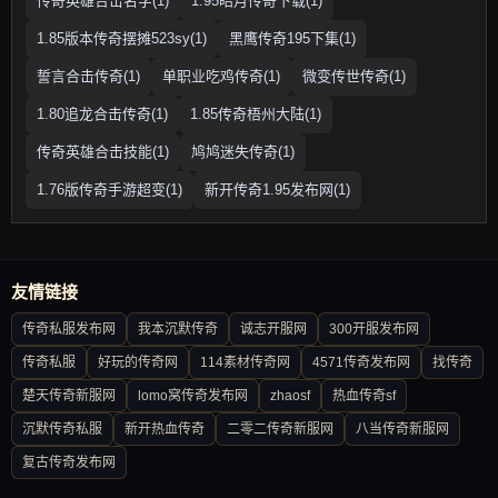
传奇英雄合击名字(1)
1.95皓月传奇下载(1)
1.85版本传奇摆摊523sy(1)
黑鹰传奇195下集(1)
誓言合击传奇(1)
单职业吃鸡传奇(1)
微变传世传奇(1)
1.80追龙合击传奇(1)
1.85传奇梧州大陆(1)
传奇英雄合击技能(1)
鸠鸠迷失传奇(1)
1.76版传奇手游超变(1)
新开传奇1.95发布网(1)
友情链接
传奇私服发布网
我本沉默传奇
诚志开服网
300开服发布网
传奇私服
好玩的传奇网
114素材传奇网
4571传奇发布网
找传奇
楚天传奇新服网
lomo窝传奇发布网
zhaosf
热血传奇sf
沉默传奇私服
新开热血传奇
二零二传奇新服网
八当传奇新服网
复古传奇发布网