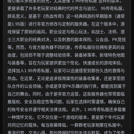
吸引着众多玩家的目光，尤其是像“1.95传奇私服”这样的版本，
更是承载了许多老玩家对经典时代的怀念与追忆。 95传奇私服，
顾名思义，是基于《热血传奇》这一经典网游的早期版本（通常
是1.95版）进行非官方修改与定制的服务器。在这个版本中，游
戏保留了原始的画风、职业设定与核心玩法，如战士、法师、道
士三大职业的经典对决，以及刺激的副本探险、公会战、PK竞技
等。然而，与官方服务器不同的是，传奇私服往往拥有更高的自
由度，包括但不限于调整经验倍率、装备掉落率、新增特色地图
与装备等，旨在为玩家提供更加个性化、快速成长的游戏体验。
选择加入1.95传奇私服，玩家可以迅速感受到那份久违的激情与
热血。在这里，无论是追求极限属性的装备收集者，还是享受团
队合作的公会领袖，亦或是享受PK乐趣的独行侠，都能找到属于
自己的舞台。同时，由于是非官方运营，这些服务器也常常面临
着版权、安全及稳定性等问题，玩家在选择时需谨慎，确保自己
的账号安全并遵守相关法律法规。 此外，1.95传奇私服还承载着
一种情怀文化，它不仅仅是一个游戏的版本，更是那个年代玩家
共同记忆的载体。每当夜幕降临，一群群老玩家相聚在私服中，
重温旧梦，交流心得，那份跨越时空的友谊与默契，成为了传奇