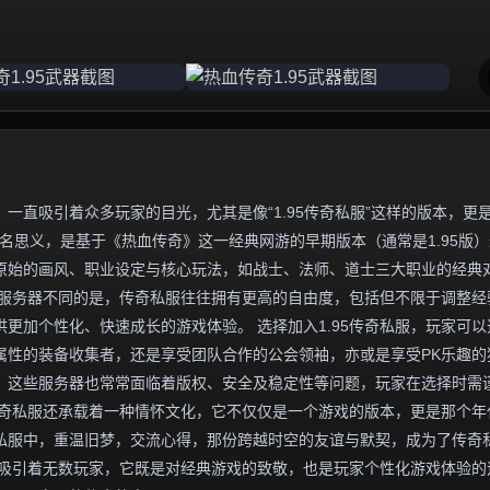
一直吸引着众多玩家的目光，尤其是像“1.95传奇私服”这样的版本，更
名思义，是基于《热血传奇》这一经典网游的早期版本（通常是1.95版
原始的画风、职业设定与核心玩法，如战士、法师、道士三大职业的经典
方服务器不同的是，传奇私服往往拥有更高的自由度，包括但不限于调整经
更加个性化、快速成长的游戏体验。 选择加入1.95传奇私服，玩家可以
属性的装备收集者，还是享受团队合作的公会领袖，亦或是享受PK乐趣的
，这些服务器也常常面临着版权、安全及稳定性等问题，玩家在选择时需
5传奇私服还承载着一种情怀文化，它不仅仅是一个游戏的版本，更是那个年
私服中，重温旧梦，交流心得，那份跨越时空的友谊与默契，成为了传奇
魅力吸引着无数玩家，它既是对经典游戏的致敬，也是玩家个性化游戏体验的