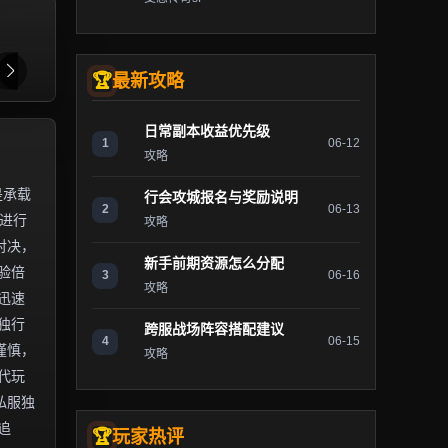
最新攻略
日常副本收益优先级
1
06-12
攻略
是承载
行会攻城报名与奖励说明
2
06-13
）进行
攻略
对决，
新手前期资源怎么分配
验倍
3
06-16
攻略
迅速
独行
跨服战场阵容搭配建议
4
06-15
谨慎，
攻略
代玩
私服独
追
玩家热评