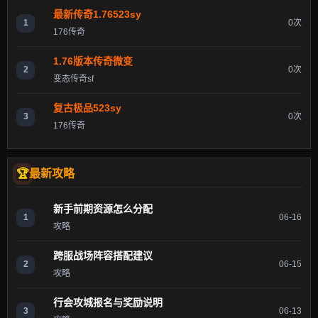
最新传奇1.76523sy
1
0次
176传奇
1.76版本传奇微变
2
0次
变态传奇sf
复古极品523sy
3
0次
176传奇
最新攻略
新手前期资源怎么分配
1
06-16
攻略
跨服战场阵容搭配建议
2
06-15
攻略
行会攻城报名与奖励说明
3
06-13