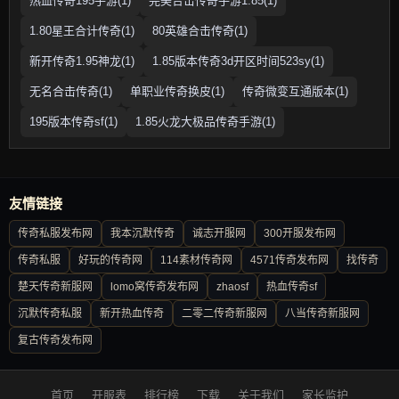
热血传奇195手游(1)
完美合击传奇手游1.85(1)
1.80星王合计传奇(1)
80英雄合击传奇(1)
新开传奇1.95神龙(1)
1.85版本传奇3d开区时间523sy(1)
无名合击传奇(1)
单职业传奇换皮(1)
传奇微变互通版本(1)
195版本传奇sf(1)
1.85火龙大极品传奇手游(1)
友情链接
传奇私服发布网
我本沉默传奇
诚志开服网
300开服发布网
传奇私服
好玩的传奇网
114素材传奇网
4571传奇发布网
找传奇
楚天传奇新服网
lomo窝传奇发布网
zhaosf
热血传奇sf
沉默传奇私服
新开热血传奇
二零二传奇新服网
八当传奇新服网
复古传奇发布网
首页
开服表
排行榜
下载
关于我们
家长监护