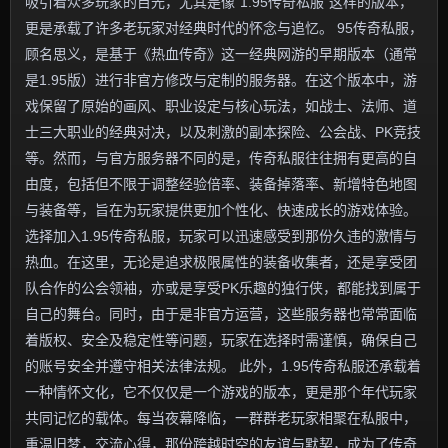
吸引着众多玩家的目光，尤其是像“1.95传奇私服”这样的版本，
更是承载了许多老玩家对经典时代的怀念与追忆。 95传奇私服，
顾名思义，是基于《热血传奇》这一经典网游的早期版本（通常
是1.95版）进行非官方修改与定制的服务器。在这个版本中，游
戏保留了原始的画风、职业设定与核心玩法，如战士、法师、道
士三大职业的经典对决，以及刺激的副本探险、公会战、PK竞技
等。然而，与官方服务器不同的是，传奇私服往往拥有更高的自
由度，包括但不限于调整经验倍率、装备掉落率、新增特色地图
与装备等，旨在为玩家提供更加个性化、快速成长的游戏体验。
选择加入1.95传奇私服，玩家可以迅速感受到那份久违的激情与
热血。在这里，无论是追求极限属性的装备收集者，还是享受团
队合作的公会领袖，亦或是享受PK乐趣的独行侠，都能找到属于
自己的舞台。同时，由于是非官方运营，这些服务器也常常面临
着版权、安全及稳定性等问题，玩家在选择时需谨慎，确保自己
的账号安全并遵守相关法律法规。 此外，1.95传奇私服还承载着
一种情怀文化，它不仅仅是一个游戏的版本，更是那个年代玩家
共同记忆的载体。每当夜幕降临，一群群老玩家相聚在私服中，
重温旧梦，交流心得，那份跨越时空的友谊与默契，成为了传奇