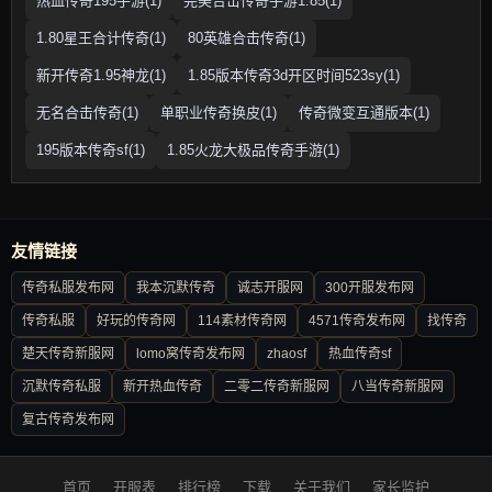
热血传奇195手游(1)
完美合击传奇手游1.85(1)
1.80星王合计传奇(1)
80英雄合击传奇(1)
新开传奇1.95神龙(1)
1.85版本传奇3d开区时间523sy(1)
无名合击传奇(1)
单职业传奇换皮(1)
传奇微变互通版本(1)
195版本传奇sf(1)
1.85火龙大极品传奇手游(1)
友情链接
传奇私服发布网
我本沉默传奇
诚志开服网
300开服发布网
传奇私服
好玩的传奇网
114素材传奇网
4571传奇发布网
找传奇
楚天传奇新服网
lomo窝传奇发布网
zhaosf
热血传奇sf
沉默传奇私服
新开热血传奇
二零二传奇新服网
八当传奇新服网
复古传奇发布网
首页
开服表
排行榜
下载
关于我们
家长监护