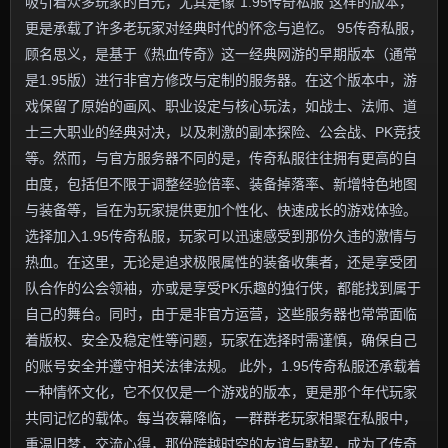
吸引着众多玩家的目光，尤其是像“1.95传奇私服”这样的版本，
更是承载了许多老玩家对经典时代的怀念与追忆。 95传奇私服，
顾名思义，是基于《热血传奇》这一经典网游的早期版本（通常
是1.95版）进行非官方修改与定制的服务器。在这个版本中，游
戏保留了原始的画风、职业设定与核心玩法，如战士、法师、道
士三大职业的经典对决，以及刺激的副本探险、公会战、PK竞技
等。然而，与官方服务器不同的是，传奇私服往往拥有更高的自
由度，包括但不限于调整经验倍率、装备掉落率、新增特色地图
与装备等，旨在为玩家提供更加个性化、快速成长的游戏体验。
选择加入1.95传奇私服，玩家可以迅速感受到那份久违的激情与
热血。在这里，无论是追求极限属性的装备收集者，还是享受团
队合作的公会领袖，亦或是享受PK乐趣的独行侠，都能找到属于
自己的舞台。同时，由于是非官方运营，这些服务器也常常面临
着版权、安全及稳定性等问题，玩家在选择时需谨慎，确保自己
的账号安全并遵守相关法律法规。 此外，1.95传奇私服还承载着
一种情怀文化，它不仅仅是一个游戏的版本，更是那个年代玩家
共同记忆的载体。每当夜幕降临，一群群老玩家相聚在私服中，
重温旧梦，交流心得，那份跨越时空的友谊与默契，成为了传奇