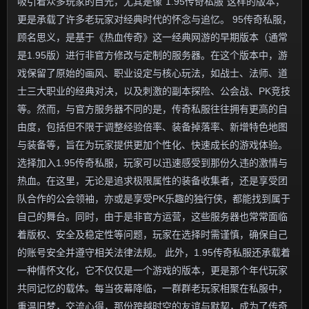
吸引着众多玩家的目光，尤其是像“1.95传奇私服”这样的版本，
更是承载了许多老玩家对经典时代的怀念与追忆。 95传奇私服，
顾名思义，是基于《热血传奇》这一经典网游的早期版本（通常
是1.95版）进行非官方修改与定制的服务器。在这个版本中，游
戏保留了原始的画风、职业设定与核心玩法，如战士、法师、道
士三大职业的经典对决，以及刺激的副本探险、公会战、PK竞技
等。然而，与官方服务器不同的是，传奇私服往往拥有更高的自
由度，包括但不限于调整经验倍率、装备掉落率、新增特色地图
与装备等，旨在为玩家提供更加个性化、快速成长的游戏体验。
选择加入1.95传奇私服，玩家可以迅速感受到那份久违的激情与
热血。在这里，无论是追求极限属性的装备收集者，还是享受团
队合作的公会领袖，亦或是享受PK乐趣的独行侠，都能找到属于
自己的舞台。同时，由于是非官方运营，这些服务器也常常面临
着版权、安全及稳定性等问题，玩家在选择时需谨慎，确保自己
的账号安全并遵守相关法律法规。 此外，1.95传奇私服还承载着
一种情怀文化，它不仅仅是一个游戏的版本，更是那个年代玩家
共同记忆的载体。每当夜幕降临，一群群老玩家相聚在私服中，
重温旧梦，交流心得，那份跨越时空的友谊与默契，成为了传奇