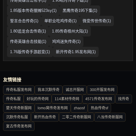
传奇英雄合击名字(1)
1.95皓月传奇下载(1)
1.85版本传奇摆摊523sy(1)
黑鹰传奇195下集(1)
誓言合击传奇(1)
单职业吃鸡传奇(1)
微变传世传奇(1)
1.80追龙合击传奇(1)
1.85传奇梧州大陆(1)
传奇英雄合击技能(1)
鸠鸠迷失传奇(1)
1.76版传奇手游超变(1)
新开传奇1.95发布网(1)
友情链接
传奇私服发布网
我本沉默传奇
诚志开服网
300开服发布网
传奇私服
好玩的传奇网
114素材传奇网
4571传奇发布网
找传奇
楚天传奇新服网
lomo窝传奇发布网
zhaosf
热血传奇sf
沉默传奇私服
新开热血传奇
二零二传奇新服网
八当传奇新服网
复古传奇发布网