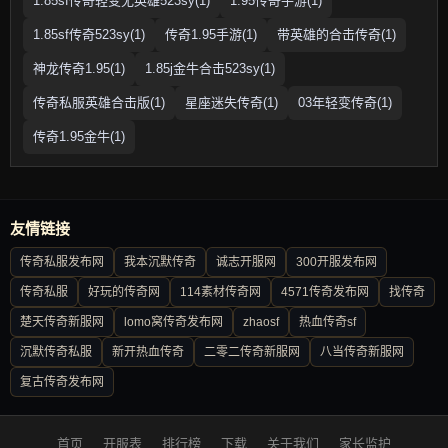
1.85sf传奇轻变无英雄523sy(1)
1.95传奇手游(1)
1.85sf传奇523sy(1)
传奇1.95手游(1)
带英雄的合击传奇(1)
神龙传奇1.95(1)
1.85j金牛合击523sy(1)
传奇私服英雄合击版(1)
星座迷失传奇(1)
03年轻变传奇(1)
传奇1.95金牛(1)
友情链接
传奇私服发布网
我本沉默传奇
诚志开服网
300开服发布网
传奇私服
好玩的传奇网
114素材传奇网
4571传奇发布网
找传奇
楚天传奇新服网
lomo窝传奇发布网
zhaosf
热血传奇sf
沉默传奇私服
新开热血传奇
二零二传奇新服网
八当传奇新服网
复古传奇发布网
首页
开服表
排行榜
下载
关于我们
家长监护