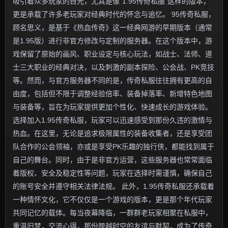
吸引着众多玩家的目光，尤其是像“1.95传奇私服”这样的版本，
更是承载了许多老玩家对经典时代的怀念与追忆。 95传奇私服，
顾名思义，是基于《热血传奇》这一经典网游的早期版本（通常
是1.95版）进行非官方修改与定制的服务器。在这个版本中，游
戏保留了原始的画风、职业设定与核心玩法，如战士、法师、道
士三大职业的经典对决，以及刺激的副本探险、公会战、PK竞技
等。然而，与官方服务器不同的是，传奇私服往往拥有更高的自
由度，包括但不限于调整经验倍率、装备掉落率、新增特色地图
与装备等，旨在为玩家提供更加个性化、快速成长的游戏体验。
选择加入1.95传奇私服，玩家可以迅速感受到那份久违的激情与
热血。在这里，无论是追求极限属性的装备收集者，还是享受团
队合作的公会领袖，亦或是享受PK乐趣的独行侠，都能找到属于
自己的舞台。同时，由于是非官方运营，这些服务器也常常面临
着版权、安全及稳定性等问题，玩家在选择时需谨慎，确保自己
的账号安全并遵守相关法律法规。 此外，1.95传奇私服还承载着
一种情怀文化，它不仅仅是一个游戏的版本，更是那个年代玩家
共同记忆的载体。每当夜幕降临，一群群老玩家相聚在私服中，
重温旧梦，交流心得，那份跨越时空的友谊与默契，成为了传奇