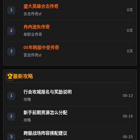
盛大英雄合击传奇
1
0次
合击传奇sf
冉冉迷失传奇
2
0次
单职业传奇
05年韩版中变传奇
3
0次
变态传奇sf
最新攻略
行会攻城报名与奖励说明
1
06-13
攻略
新手前期资源怎么分配
2
06-16
攻略
跨服战场阵容搭配建议
3
06-15