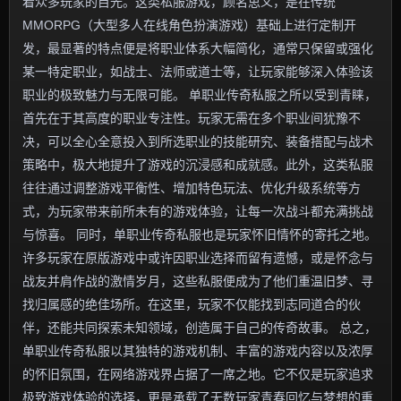
着众多玩家的目光。这类私服游戏，顾名思义，是在传统
MMORPG（大型多人在线角色扮演游戏）基础上进行定制开
发，最显著的特点便是将职业体系大幅简化，通常只保留或强化
某一特定职业，如战士、法师或道士等，让玩家能够深入体验该
职业的极致魅力与无限可能。 单职业传奇私服之所以受到青睐，
首先在于其高度的职业专注性。玩家无需在多个职业间犹豫不
决，可以全心全意投入到所选职业的技能研究、装备搭配与战术
策略中，极大地提升了游戏的沉浸感和成就感。此外，这类私服
往往通过调整游戏平衡性、增加特色玩法、优化升级系统等方
式，为玩家带来前所未有的游戏体验，让每一次战斗都充满挑战
与惊喜。 同时，单职业传奇私服也是玩家怀旧情怀的寄托之地。
许多玩家在原版游戏中或许因职业选择而留有遗憾，或是怀念与
战友并肩作战的激情岁月，这些私服便成为了他们重温旧梦、寻
找归属感的绝佳场所。在这里，玩家不仅能找到志同道合的伙
伴，还能共同探索未知领域，创造属于自己的传奇故事。 总之，
单职业传奇私服以其独特的游戏机制、丰富的游戏内容以及浓厚
的怀旧氛围，在网络游戏界占据了一席之地。它不仅是玩家追求
极致游戏体验的选择，更是承载了无数玩家青春回忆与梦想的重