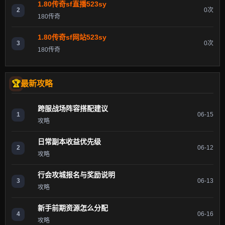
1.80传奇sf直播523sy
2
0次
180传奇
1.80传奇sf网站523sy
3
0次
180传奇
最新攻略
跨服战场阵容搭配建议
1
06-15
攻略
日常副本收益优先级
2
06-12
攻略
行会攻城报名与奖励说明
3
06-13
攻略
新手前期资源怎么分配
4
06-16
攻略