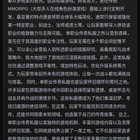
着众多玩家的目光。这类私服游戏，顾名思义，是在传统
MMORPG（大型多人在线角色扮演游戏）基础上进行定制开
发，最显著的特点便是将职业体系大幅简化，通常只保留或强化
某一特定职业，如战士、法师或道士等，让玩家能够深入体验该
职业的极致魅力与无限可能。 单职业传奇私服之所以受到青睐，
首先在于其高度的职业专注性。玩家无需在多个职业间犹豫不
决，可以全心全意投入到所选职业的技能研究、装备搭配与战术
策略中，极大地提升了游戏的沉浸感和成就感。此外，这类私服
往往通过调整游戏平衡性、增加特色玩法、优化升级系统等方
式，为玩家带来前所未有的游戏体验，让每一次战斗都充满挑战
与惊喜。 同时，单职业传奇私服也是玩家怀旧情怀的寄托之地。
许多玩家在原版游戏中或许因职业选择而留有遗憾，或是怀念与
战友并肩作战的激情岁月，这些私服便成为了他们重温旧梦、寻
找归属感的绝佳场所。在这里，玩家不仅能找到志同道合的伙
伴，还能共同探索未知领域，创造属于自己的传奇故事。 总之，
单职业传奇私服以其独特的游戏机制、丰富的游戏内容以及浓厚
的怀旧氛围，在网络游戏界占据了一席之地。它不仅是玩家追求
极致游戏体验的选择，更是承载了无数玩家青春回忆与梦想的重