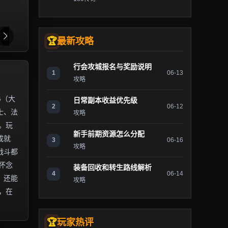
最新攻略
行会攻城报名与奖励说明
1
06-13
攻略
G（大
日常副本收益优先级
2
06-12
士、法
攻略
。玩
新手前期资源怎么分配
成就
3
06-16
攻略
战斗都
怀念
装备回收和转生路线解析
4
06-14
，还能
攻略
，在
玩家热评