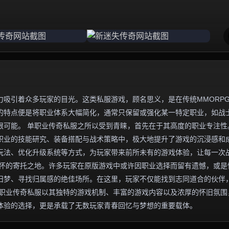
吸引着众多玩家的目光。这类私服游戏，顾名思义，是在传统MMORP
的特点便是将职业体系大幅简化，通常只保留或强化某一特定职业，如战
限可能。 单职业传奇私服之所以受到青睐，首先在于其高度的职业专注性
职业的技能研究、装备搭配与战术策略中，极大地提升了游戏的沉浸感和
玩法、优化升级系统等方式，为玩家带来前所未有的游戏体验，让每一次
情怀的寄托之地。许多玩家在原版游戏中或许因职业选择而留有遗憾，或是
旧梦、寻找归属感的绝佳场所。在这里，玩家不仅能找到志同道合的伙伴
单职业传奇私服以其独特的游戏机制、丰富的游戏内容以及浓厚的怀旧氛围
体验的选择，更是承载了无数玩家青春回忆与梦想的重要载体。