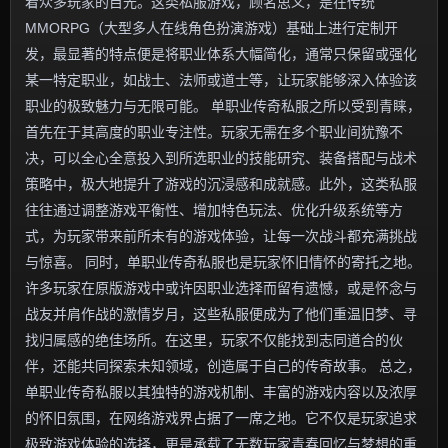
着众多玩家的目光。这类私服游戏，顾名思义，是在传统
MMORPG（大型多人在线角色扮演游戏）基础上进行定制开
发，最显著的特点便是将职业体系大幅简化，通常只保留或强化
某一特定职业，如战士、法师或道士等，让玩家能够深入体验该
职业的极致魅力与无限可能。 单职业传奇私服之所以受到青睐，
首先在于其高度的职业专注性。玩家无需在多个职业间犹豫不
决，可以全心全意投入到所选职业的技能研究、装备搭配与战术
策略中，极大地提升了游戏的沉浸感和成就感。此外，这类私服
往往通过调整游戏平衡性、增加特色玩法、优化升级系统等方
式，为玩家带来前所未有的游戏体验，让每一次战斗都充满挑战
与惊喜。 同时，单职业传奇私服也是玩家怀旧情怀的寄托之地。
许多玩家在原版游戏中或许因职业选择而留有遗憾，或是怀念与
战友并肩作战的激情岁月，这些私服便成为了他们重温旧梦、寻
找归属感的绝佳场所。在这里，玩家不仅能找到志同道合的伙
伴，还能共同探索未知领域，创造属于自己的传奇故事。 总之，
单职业传奇私服以其独特的游戏机制、丰富的游戏内容以及浓厚
的怀旧氛围，在网络游戏界占据了一席之地。它不仅是玩家追求
极致游戏体验的选择，更是承载了无数玩家青春回忆与梦想的重