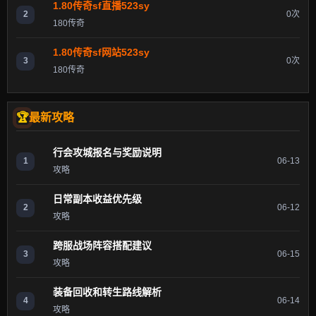
1.80传奇sf直播523sy
2
0次
180传奇
1.80传奇sf网站523sy
3
0次
180传奇
最新攻略
行会攻城报名与奖励说明
1
06-13
攻略
日常副本收益优先级
2
06-12
攻略
跨服战场阵容搭配建议
3
06-15
攻略
装备回收和转生路线解析
4
06-14
攻略