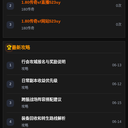
1.80传奇sf直播523sy
2
0次
180传奇
1.80传奇sf网站523sy
3
0次
180传奇
最新攻略
行会攻城报名与奖励说明
1
06-13
攻略
日常副本收益优先级
2
06-12
攻略
跨服战场阵容搭配建议
3
06-15
攻略
装备回收和转生路线解析
4
06-14
攻略