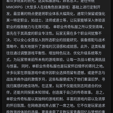
着众多玩家的目光。这类私服游戏，顾名思义，是在传统
MMORPG（大型多人在线角色扮演游戏）基础上进行定制开
发，最显著的特点便是将职业体系大幅简化，通常只保留或强化
某一特定职业，如战士、法师或道士等，让玩家能够深入体验该
职业的极致魅力与无限可能。 单职业传奇私服之所以受到青睐，
首先在于其高度的职业专注性。玩家无需在多个职业间犹豫不
决，可以全心全意投入到所选职业的技能研究、装备搭配与战术
策略中，极大地提升了游戏的沉浸感和成就感。此外，这类私服
往往通过调整游戏平衡性、增加特色玩法、优化升级系统等方
式，为玩家带来前所未有的游戏体验，让每一次战斗都充满挑战
与惊喜。 同时，单职业传奇私服也是玩家怀旧情怀的寄托之地。
许多玩家在原版游戏中或许因职业选择而留有遗憾，或是怀念与
战友并肩作战的激情岁月，这些私服便成为了他们重温旧梦、寻
找归属感的绝佳场所。在这里，玩家不仅能找到志同道合的伙
伴，还能共同探索未知领域，创造属于自己的传奇故事。 总之，
单职业传奇私服以其独特的游戏机制、丰富的游戏内容以及浓厚
的怀旧氛围，在网络游戏界占据了一席之地。它不仅是玩家追求
极致游戏体验的选择，更是承载了无数玩家青春回忆与梦想的重