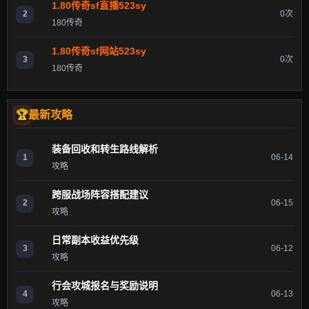
1.80传奇sf直播523sy
2
0次
180传奇
1.80传奇sf网站523sy
3
0次
180传奇
最新攻略
装备回收和转生路线解析
1
06-14
攻略
跨服战场阵容搭配建议
2
06-15
攻略
日常副本收益优先级
3
06-12
攻略
行会攻城报名与奖励说明
4
06-13
攻略