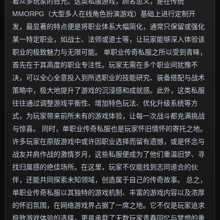
着众多玩家的目光。这类私服游戏，顾名思义，是在传统
MMORPG（大型多人在线角色扮演游戏）基础上进行定制开
发，最显著的特点便是将职业体系大幅简化，通常只保留或强化
某一特定职业，如战士、法师或道士等，让玩家能够深入体验该
职业的极致魅力与无限可能。 单职业传奇私服之所以受到青睐，
首先在于其高度的职业专注性。玩家无需在多个职业间犹豫不
决，可以全心全意投入到所选职业的技能研究、装备搭配与战术
策略中，极大地提升了游戏的沉浸感和成就感。此外，这类私服
往往通过调整游戏平衡性、增加特色玩法、优化升级系统等方
式，为玩家带来前所未有的游戏体验，让每一次战斗都充满挑战
与惊喜。 同时，单职业传奇私服也是玩家怀旧情怀的寄托之地。
许多玩家在原版游戏中或许因职业选择而留有遗憾，或是怀念与
战友并肩作战的激情岁月，这些私服便成为了他们重温旧梦、寻
找归属感的绝佳场所。在这里，玩家不仅能找到志同道合的伙
伴，还能共同探索未知领域，创造属于自己的传奇故事。 总之，
单职业传奇私服以其独特的游戏机制、丰富的游戏内容以及浓厚
的怀旧氛围，在网络游戏界占据了一席之地。它不仅是玩家追求
极致游戏体验的选择，更是承载了无数玩家青春回忆与梦想的重