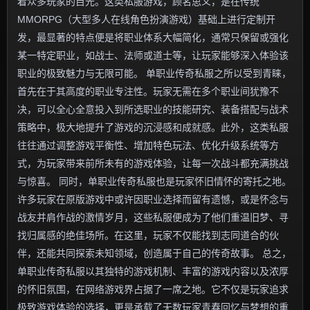
着众多玩家的目光。这类私服游戏，顾名思义，是在传统
MMORPG（大型多人在线角色扮演游戏）基础上进行定制开
发，最显著的特点便是将职业体系大幅简化，通常只保留或强化
某一特定职业，如战士、法师或道士等，让玩家能够深入体验该
职业的极致魅力与无限可能。 单职业传奇私服之所以受到青睐，
首先在于其高度的职业专注性。玩家无需在多个职业间犹豫不
决，可以全心全意投入到所选职业的技能研究、装备搭配与战术
策略中，极大地提升了游戏的沉浸感和成就感。此外，这类私服
往往通过调整游戏平衡性、增加特色玩法、优化升级系统等方
式，为玩家带来前所未有的游戏体验，让每一次战斗都充满挑战
与惊喜。 同时，单职业传奇私服也是玩家怀旧情怀的寄托之地。
许多玩家在原版游戏中或许因职业选择而留有遗憾，或是怀念与
战友并肩作战的激情岁月，这些私服便成为了他们重温旧梦、寻
找归属感的绝佳场所。在这里，玩家不仅能找到志同道合的伙
伴，还能共同探索未知领域，创造属于自己的传奇故事。 总之，
单职业传奇私服以其独特的游戏机制、丰富的游戏内容以及浓厚
的怀旧氛围，在网络游戏界占据了一席之地。它不仅是玩家追求
极致游戏体验的选择，更是承载了无数玩家青春回忆与梦想的重