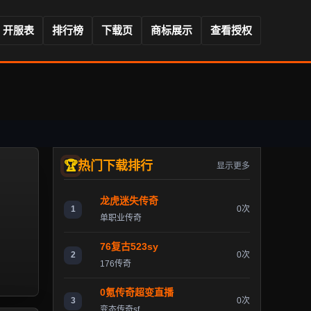
开服表
排行榜
下载页
商标展示
查看授权
热门下载排行
显示更多
龙虎迷失传奇
1
0次
单职业传奇
76复古523sy
2
0次
176传奇
0氪传奇超变直播
3
0次
变态传奇sf