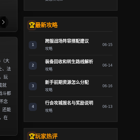
最新攻略
跨服战场阵容搭配建议
1
06-15
攻略
G（大
装备回收和转生路线解析
2
06-14
士、法
攻略
。玩
新手前期资源怎么分配
成就
3
06-16
攻略
战斗都
怀念
行会攻城报名与奖励说明
4
06-13
，还能
攻略
，在
玩家热评