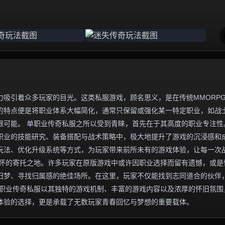
吸引着众多玩家的目光。这类私服游戏，顾名思义，是在传统MMORP
的特点便是将职业体系大幅简化，通常只保留或强化某一特定职业，如战
限可能。 单职业传奇私服之所以受到青睐，首先在于其高度的职业专注性
职业的技能研究、装备搭配与战术策略中，极大地提升了游戏的沉浸感和
玩法、优化升级系统等方式，为玩家带来前所未有的游戏体验，让每一次
情怀的寄托之地。许多玩家在原版游戏中或许因职业选择而留有遗憾，或是
旧梦、寻找归属感的绝佳场所。在这里，玩家不仅能找到志同道合的伙伴
单职业传奇私服以其独特的游戏机制、丰富的游戏内容以及浓厚的怀旧氛围
体验的选择，更是承载了无数玩家青春回忆与梦想的重要载体。