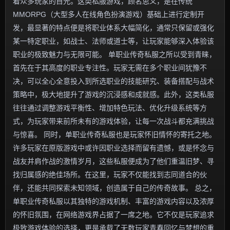
着众多玩家的目光。这类私服游戏，顾名思义，是在传统
MMORPG（大型多人在线角色扮演游戏）基础上进行定制开
发，最显著的特点便是将职业体系大幅简化，通常只保留或强化
某一特定职业，如战士、法师或道士等，让玩家能够深入体验该
职业的极致魅力与无限可能。 单职业传奇私服之所以受到青睐，
首先在于其高度的职业专注性。玩家无需在多个职业间犹豫不
决，可以全心全意投入到所选职业的技能研究、装备搭配与战术
策略中，极大地提升了游戏的沉浸感和成就感。此外，这类私服
往往通过调整游戏平衡性、增加特色玩法、优化升级系统等方
式，为玩家带来前所未有的游戏体验，让每一次战斗都充满挑战
与惊喜。 同时，单职业传奇私服也是玩家怀旧情怀的寄托之地。
许多玩家在原版游戏中或许因职业选择而留有遗憾，或是怀念与
战友并肩作战的激情岁月，这些私服便成为了他们重温旧梦、寻
找归属感的绝佳场所。在这里，玩家不仅能找到志同道合的伙
伴，还能共同探索未知领域，创造属于自己的传奇故事。 总之，
单职业传奇私服以其独特的游戏机制、丰富的游戏内容以及浓厚
的怀旧氛围，在网络游戏界占据了一席之地。它不仅是玩家追求
极致游戏体验的选择，更是承载了无数玩家青春回忆与梦想的重