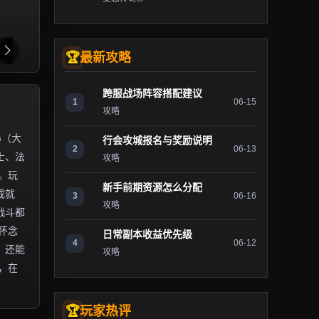
最新攻略
跨服战场阵容搭配建议
1
06-15
攻略
G（大
行会攻城报名与奖励说明
2
06-13
士、法
攻略
。玩
新手前期资源怎么分配
成就
3
06-16
攻略
战斗都
怀念
日常副本收益优先级
4
06-12
，还能
攻略
，在
玩家热评