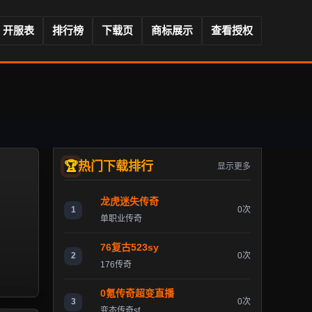
开服表
排行榜
下载页
商标展示
查看授权
热门下载排行
显示更多
龙虎迷失传奇
1
0次
单职业传奇
76复古523sy
2
0次
176传奇
0氪传奇超变直播
3
0次
变态传奇sf