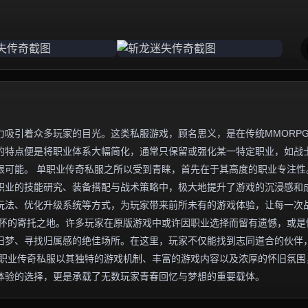
吸引着众多玩家的目光。这类私服游戏，顾名思义，是在传统MMORP
的特点便是将职业体系大幅简化，通常只保留或强化某一特定职业，如战
限可能。 单职业传奇私服之所以受到青睐，首先在于其高度的职业专注性
职业的技能研究、装备搭配与战术策略中，极大地提升了游戏的沉浸感和
玩法、优化升级系统等方式，为玩家带来前所未有的游戏体验，让每一次
情怀的寄托之地。许多玩家在原版游戏中或许因职业选择而留有遗憾，或是
旧梦、寻找归属感的绝佳场所。在这里，玩家不仅能找到志同道合的伙伴
单职业传奇私服以其独特的游戏机制、丰富的游戏内容以及浓厚的怀旧氛围
体验的选择，更是承载了无数玩家青春回忆与梦想的重要载体。