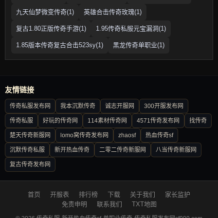
九天仙梦微变传奇(1)
英雄合击传奇玫瑰(1)
复古1.80正版传奇手游(1)
1.95传奇私服元宝漏洞(1)
1.85版本传奇复古合击523sy(1)
黑龙传奇单职业(1)
友情链接
传奇私服发布网
我本沉默传奇
诚志开服网
300开服发布网
传奇私服
好玩的传奇网
114素材传奇网
4571传奇发布网
找传奇
楚天传奇新服网
lomo窝传奇发布网
zhaosf
热血传奇sf
沉默传奇私服
新开热血传奇
二零二传奇新服网
八当传奇新服网
复古传奇发布网
首页
开服表
排行榜
下载
关于我们
家长监护
免责申明
联系我们
TXT地图