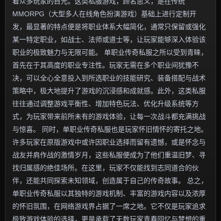
着众多玩家的目光。这类私服游戏，顾名思义，是在传统
MMORPG（大型多人在线角色扮演游戏）基础上进行定制开
发，最显著的特点便是将职业体系大幅简化，通常只保留或强化
某一特定职业，如战士、法师或道士等，让玩家能够深入体验该
职业的极致魅力与无限可能。 单职业传奇私服之所以受到青睐，
首先在于其高度的职业专注性。玩家无需在多个职业间犹豫不
决，可以全心全意投入到所选职业的技能研究、装备搭配与战术
策略中，极大地提升了游戏的沉浸感和成就感。此外，这类私服
往往通过调整游戏平衡性、增加特色玩法、优化升级系统等方
式，为玩家带来前所未有的游戏体验，让每一次战斗都充满挑战
与惊喜。 同时，单职业传奇私服也是玩家怀旧情怀的寄托之地。
许多玩家在原版游戏中或许因职业选择而留有遗憾，或是怀念与
战友并肩作战的激情岁月，这些私服便成为了他们重温旧梦、寻
找归属感的绝佳场所。在这里，玩家不仅能找到志同道合的伙
伴，还能共同探索未知领域，创造属于自己的传奇故事。 总之，
单职业传奇私服以其独特的游戏机制、丰富的游戏内容以及浓厚
的怀旧氛围，在网络游戏界占据了一席之地。它不仅是玩家追求
极致游戏体验的选择，更是承载了无数玩家青春回忆与梦想的重