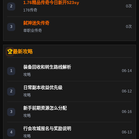
1.76精品传奇今日新开523sy
2
0次
176传奇
弑神迷失传奇
3
0次
单职业传奇
最新攻略
装备回收和转生路线解析
1
06-14
攻略
日常副本收益优先级
2
06-12
攻略
新手前期资源怎么分配
3
06-16
攻略
行会攻城报名与奖励说明
4
06-13
攻略