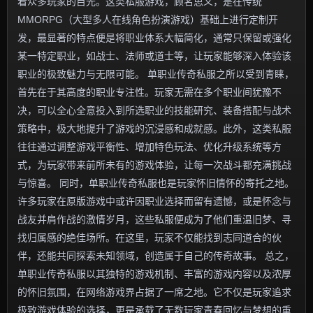
着众多玩家的目光。这类私服游戏，顾名思义，是在传统
MMORPG（大型多人在线角色扮演游戏）基础上进行定制开
发，最显著的特点便是将职业体系大幅简化，通常只保留或强化
某一特定职业，如战士、法师或道士等，让玩家能够深入体验该
职业的极致魅力与无限可能。 单职业传奇私服之所以受到青睐，
首先在于其高度的职业专注性。玩家无需在多个职业间犹豫不
决，可以全心全意投入到所选职业的技能研究、装备搭配与战术
策略中，极大地提升了游戏的沉浸感和成就感。此外，这类私服
往往通过调整游戏平衡性、增加特色玩法、优化升级系统等方
式，为玩家带来前所未有的游戏体验，让每一次战斗都充满挑战
与惊喜。 同时，单职业传奇私服也是玩家怀旧情怀的寄托之地。
许多玩家在原版游戏中或许因职业选择而留有遗憾，或是怀念与
战友并肩作战的激情岁月，这些私服便成为了他们重温旧梦、寻
找归属感的绝佳场所。在这里，玩家不仅能找到志同道合的伙
伴，还能共同探索未知领域，创造属于自己的传奇故事。 总之，
单职业传奇私服以其独特的游戏机制、丰富的游戏内容以及浓厚
的怀旧氛围，在网络游戏界占据了一席之地。它不仅是玩家追求
极致游戏体验的选择，更是承载了无数玩家青春回忆与梦想的重