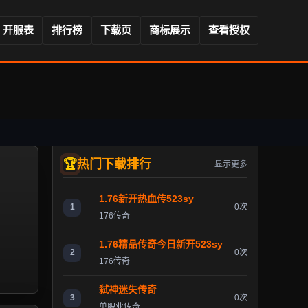
开服表
排行榜
下载页
商标展示
查看授权
热门下载排行
显示更多
1.76新开热血传523sy
1
0次
176传奇
1.76精品传奇今日新开523sy
2
0次
176传奇
弑神迷失传奇
3
0次
单职业传奇