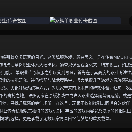
吸引着众多玩家的目光。这类私服游戏，顾名思义，是在传统MMORP
的特点便是将职业体系大幅简化，通常只保留或强化某一特定职业，如战
限可能。 单职业传奇私服之所以受到青睐，首先在于其高度的职业专注性
职业的技能研究、装备搭配与战术策略中，极大地提升了游戏的沉浸感和
玩法、优化升级系统等方式，为玩家带来前所未有的游戏体验，让每一次
情怀的寄托之地。许多玩家在原版游戏中或许因职业选择而留有遗憾，或是
旧梦、寻找归属感的绝佳场所。在这里，玩家不仅能找到志同道合的伙伴
单职业传奇私服以其独特的游戏机制、丰富的游戏内容以及浓厚的怀旧氛围
体验的选择，更是承载了无数玩家青春回忆与梦想的重要载体。