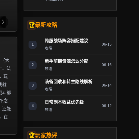
最新攻略
跨服战场阵容搭配建议
1
06-15
攻略
G（大
新手前期资源怎么分配
2
06-16
士、法
攻略
。玩
装备回收和转生路线解析
成就
3
06-14
攻略
战斗都
怀念
日常副本收益优先级
4
06-12
，还能
攻略
，在
玩家热评