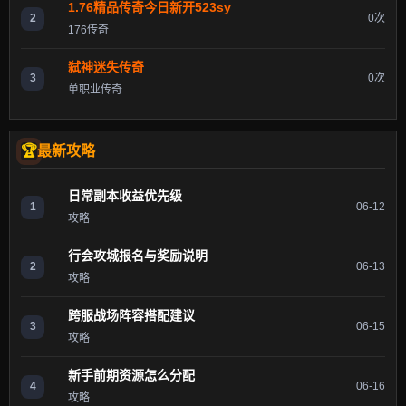
1.76精品传奇今日新开523sy
2
0次
176传奇
弑神迷失传奇
3
0次
单职业传奇
最新攻略
日常副本收益优先级
1
06-12
攻略
行会攻城报名与奖励说明
2
06-13
攻略
跨服战场阵容搭配建议
3
06-15
攻略
新手前期资源怎么分配
4
06-16
攻略