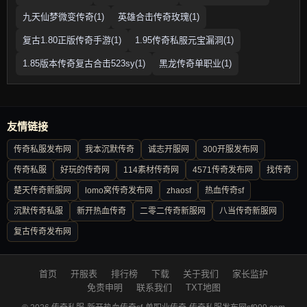
九天仙梦微变传奇(1)
英雄合击传奇玫瑰(1)
复古1.80正版传奇手游(1)
1.95传奇私服元宝漏洞(1)
1.85版本传奇复古合击523sy(1)
黑龙传奇单职业(1)
友情链接
传奇私服发布网
我本沉默传奇
诚志开服网
300开服发布网
传奇私服
好玩的传奇网
114素材传奇网
4571传奇发布网
找传奇
楚天传奇新服网
lomo窝传奇发布网
zhaosf
热血传奇sf
沉默传奇私服
新开热血传奇
二零二传奇新服网
八当传奇新服网
复古传奇发布网
首页
开服表
排行榜
下载
关于我们
家长监护
免责申明
联系我们
TXT地图