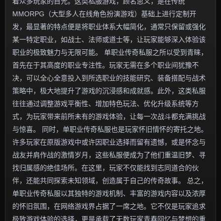
着众多玩家的目光。这类私服游戏，顾名思义，是在传统
MMORPG（大型多人在线角色扮演游戏）基础上进行定制开
发，最显著的特点便是将职业体系大幅简化，通常只保留或强化
某一特定职业，如战士、法师或道士等，让玩家能够深入体验该
职业的极致魅力与无限可能。 单职业传奇私服之所以受到青睐，
首先在于其高度的职业专注性。玩家无需在多个职业间犹豫不
决，可以全心全意投入到所选职业的技能研究、装备搭配与战术
策略中，极大地提升了游戏的沉浸感和成就感。此外，这类私服
往往通过调整游戏平衡性、增加特色玩法、优化升级系统等方
式，为玩家带来前所未有的游戏体验，让每一次战斗都充满挑战
与惊喜。 同时，单职业传奇私服也是玩家怀旧情怀的寄托之地。
许多玩家在原版游戏中或许因职业选择而留有遗憾，或是怀念与
战友并肩作战的激情岁月，这些私服便成为了他们重温旧梦、寻
找归属感的绝佳场所。在这里，玩家不仅能找到志同道合的伙
伴，还能共同探索未知领域，创造属于自己的传奇故事。 总之，
单职业传奇私服以其独特的游戏机制、丰富的游戏内容以及浓厚
的怀旧氛围，在网络游戏界占据了一席之地。它不仅是玩家追求
极致游戏体验的选择，更是承载了无数玩家青春回忆与梦想的重