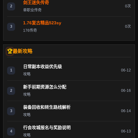
剑王迷失传奇
2
0次
单职业传奇
1.76复古精品523sy
3
0次
176传奇
最新攻略
日常副本收益优先级
1
06-12
攻略
新手前期资源怎么分配
2
06-16
攻略
装备回收和转生路线解析
3
06-14
攻略
行会攻城报名与奖励说明
4
06-13
攻略