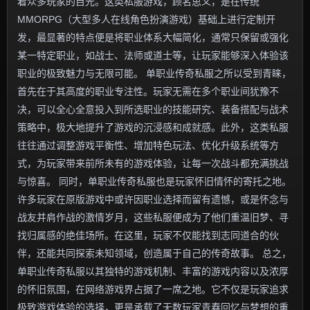
着众多玩家的目光。这类私服游戏，顾名思义，是在传统
MMORPG（大型多人在线角色扮演游戏）基础上进行定制开
发，最显著的特点便是将职业体系大幅简化，通常只保留或强化
某一特定职业，如战士、法师或道士等，让玩家能够深入体验该
职业的极致魅力与无限可能。 单职业传奇私服之所以受到青睐，
首先在于其高度的职业专注性。玩家无需在多个职业间犹豫不
决，可以全心全意投入到所选职业的技能研究、装备搭配与战术
策略中，极大地提升了游戏的沉浸感和成就感。此外，这类私服
往往通过调整游戏平衡性、增加特色玩法、优化升级系统等方
式，为玩家带来前所未有的游戏体验，让每一次战斗都充满挑战
与惊喜。 同时，单职业传奇私服也是玩家怀旧情怀的寄托之地。
许多玩家在原版游戏中或许因职业选择而留有遗憾，或是怀念与
战友并肩作战的激情岁月，这些私服便成为了他们重温旧梦、寻
找归属感的绝佳场所。在这里，玩家不仅能找到志同道合的伙
伴，还能共同探索未知领域，创造属于自己的传奇故事。 总之，
单职业传奇私服以其独特的游戏机制、丰富的游戏内容以及浓厚
的怀旧氛围，在网络游戏界占据了一席之地。它不仅是玩家追求
极致游戏体验的选择，更是承载了无数玩家青春回忆与梦想的重